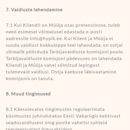
7. Vaidluste lahendamine
7.1 Kui Kliendil on Müüja osas pretensioone, tuleb
need esimesel võimalusel edastada e-posti
aadressile info@hypik.ee. Kui Klient ja Müüja ei
suuda vaidlust kokkuleppe teel lahendada, on ostjal
võimalik pöörduda Tarbijavaidluste komisjoni poole.
Tarbijavaidluste komisjoni pädevuses on lahendada
Kliendi ja Müüja vahel sõlmitud lepingust
tulenevaid vaidlusi. Ostja kaebuse läbivaatamine
komisjonis on tasuta.
8. Muud tingimused
8.1 Käesolevates tingimustes reguleerimata
küsimustes juhindutakse Eesti Vabariigis kehtivast
seadusandlusest ning poolte vahelisi suhteid
reguleerivatest õigusaktidest.