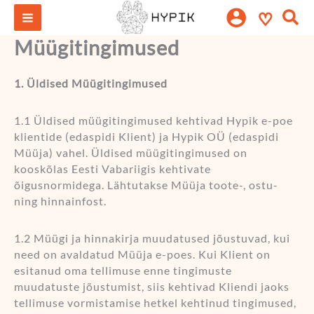
Skip
Otsi:
♡
to
content
Müügitingimused
1. Üldised Müügitingimused
1.1 Üldised müügitingimused kehtivad Hypik e-poe
klientide (edaspidi Klient) ja Hypik OÜ (edaspidi
Müüja) vahel. Üldised müügitingimused on
kooskõlas Eesti Vabariigis kehtivate
õigusnormidega. Lähtutakse Müüja toote-, ostu-
ning hinnainfost.
1.2 Müügi ja hinnakirja muudatused jõustuvad, kui
need on avaldatud Müüja e-poes. Kui Klient on
esitanud oma tellimuse enne tingimuste
muudatuste jõustumist, siis kehtivad Kliendi jaoks
tellimuse vormistamise hetkel kehtinud tingimused,