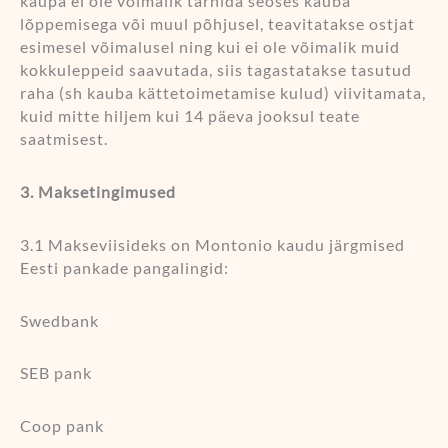
kaupa ei ole võimalik tarnida seoses kauba
lõppemisega või muul põhjusel, teavitatakse ostjat
esimesel võimalusel ning kui ei ole võimalik muid
kokkuleppeid saavutada, siis tagastatakse tasutud
raha (sh kauba kättetoimetamise kulud) viivitamata,
kuid mitte hiljem kui 14 päeva jooksul teate
saatmisest.
3. Maksetingimused
3.1 Makseviisideks on Montonio kaudu järgmised
Eesti pankade pangalingid:
Swedbank
SEB pank
Coop pank