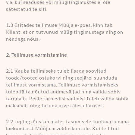
v.a. kui seaduses või müügitingimustes ei ole
sätestatud teisiti.
1.3 Esitades tellimuse Müüja e-poes, kinnitab
Klient, et on tutvunud müügitingimustega ning on
nendega nõus.
2. Tellimuse vormistamine
2.1 Kauba tellimiseks tuleb lisada soovitud
toode/tooted ostukorvi ning seejärel suunduda
tellimust vormistama. Tellimuse vormistamiseks
tuleb täita nõutud andmeväljad ning valida sobiv
tarneviis. Peale tarneviisi valimist tuleb valida sobiv
makseviis ning tasuda arve täies ulatuses.
2.2 Leping jõustub alates tasumisele kuuluva summa
laekumisest Müüja arvelduskontole. Kui tellitud