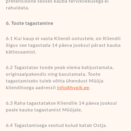
pretensioone seoses kauba terviklikkusega ei
rahuldata.
6. Toote tagastamine
6.1 Kui kaup ei vasta Kliendi ootustele, on Kliendil
õigus see tagastada 14 päeva jooksul pärast kauba
kättesaamist.
6.2 Tagastatav toode peab olema kahjustamata,
originaalpakendis ning kasutamata. Toote
tagastamiseks tuleb võtta ühendust Müüja
klienditoega aadressil
info@hypik.ee
.
6.3 Raha tagastatakse Kliendile 14 päeva jooksul
peale kauba tagastamist Müüjale.
6.4 Tagastamisega seotud kulud katab Ostja.