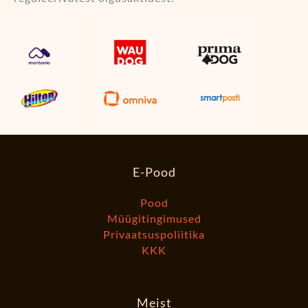
E-Pood
Pood
Müügitingimused
Privaatsuspoliitika
KKK
Meist