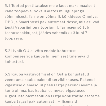
5.1 Tooted postitatakse meie laost maksimaalselt
kahe tööpäeva jooksul alates müügilepingu
sõlmimisest. Tarne on võimalik kõikidesse Omniva,
DPD ja Smartposti pakiautomaatidesse, mis asuvad
Eesti Vabariigi territooriumil. Tarneaeg sõltub
teenusepakkujast, jäädes vahemikku 3 kuni 7
tööpäeva.
5.2 Hypik OÜ ei võta endale kohustust
kompenseerida kauba hilinemisest tulenevaid
kohustusi.
5.3 Kauba vastuvõtmisel on Ostja kohustatud
veenduma kauba pakendi terviklikkuses. Pakendi
vigastuse olemasolul peab Ostja pakendi avama ja
kontrollima, kas kaubal esinevad vigastused.
Vigastuste olemasolu on Ostja kohustatud asetama
kauba tagasi pakiautomaati. Hilisemaid