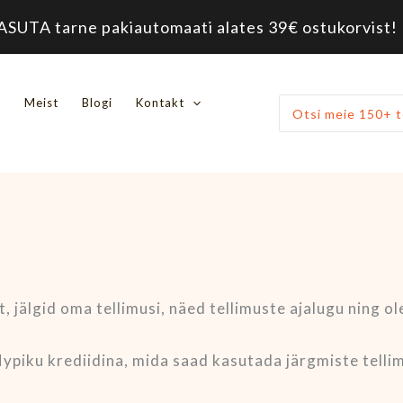
ASUTA tarne pakiautomaati alates 39€ ostukorvist! 
Nõutud
d
Meist
Blogi
Kontakt
Otsi:
t, jälgid oma tellimusi, näed tellimuste ajalugu ning 
 Hypiku krediidina, mida saad kasutada järgmiste tell