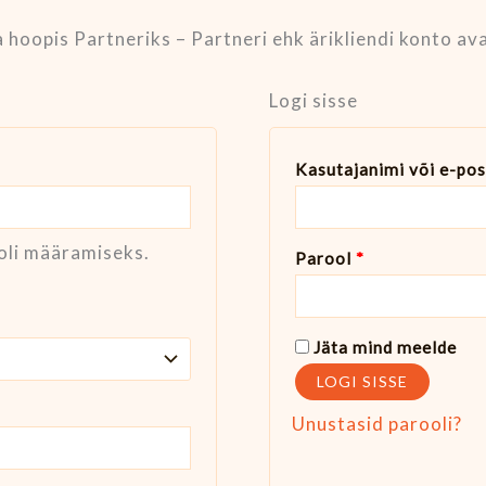
 hoopis Partneriks – Partneri ehk ärikliendi konto av
Logi sisse
Kasutajanimi või e-pos
ooli määramiseks.
Parool
*
Jäta mind meelde
LOGI SISSE
Unustasid parooli?