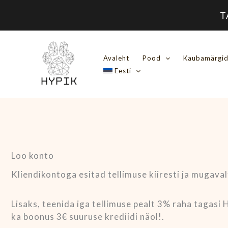
Skip
T
to
content
Nõutud
Avaleht
Pood
Kaubamärgi
Eesti
Loo konto
Kliendikontoga esitad tellimuse kiiresti ja mugaval
Lisaks, teenida iga tellimuse pealt 3% raha tagasi
ka boonus 3€ suuruse krediidi näol!.