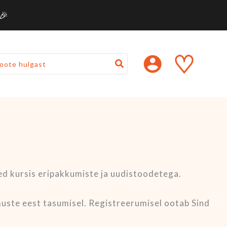
🎉
Nõutud
♡
oled kursis eripakkumiste ja uudistoodetega.
imuste eest tasumisel. Registreerumisel ootab Sind