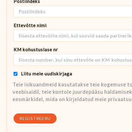
Postiindeks
Ettevõtte nimi
KM kohustuslase nr
Liitu meie uudiskirjaga
Teie isikuandmeid kasutatakse teie kogemuse to
veebisaidil, teie kontole juurdepääsu haldamise
eesmärkidel, mida on kirjeldatud meie privaatsus
REGISTREERU