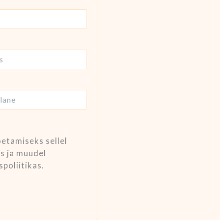
etamiseks sellel
ks ja muudel
poliitikas.