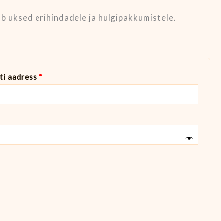
ab uksed erihindadele ja hulgipakkumistele.
ti aadress
*