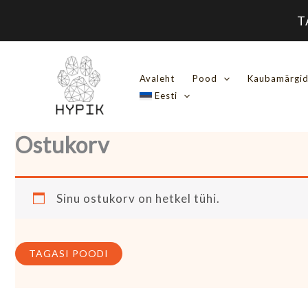
Skip
T
to
content
Avaleht
Pood
Kaubamärgi
Eesti
Ostukorv
Sinu ostukorv on hetkel tühi.
TAGASI POODI