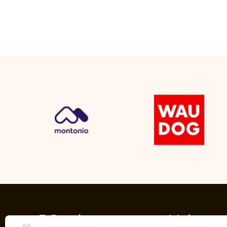
E-Pood
Meist