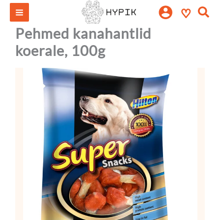
Pehmed
Skip
Otsi:
♡
kanahantlid
to
koerale,
content
Pehmed kanahantlid
100g
kogus
koerale, 100g