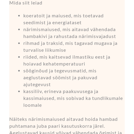
Mida siit leiad
koeratoit ja maiused, mis toetavad
seedimist ja energiataset
närimismaiused, mis aitavad vähendada
hambakivi ja rahustada närimisvajadust
rihmad ja traksid, mis tagavad mugava ja
turvalise liikumise
riided, mis kaitsevad ilmastiku eest ja
hoiavad kehatemperatuuri
sööginõud ja tegevusmatid, mis
aeglustavad söömist ja pakuvad
ajutegevust
kassiliiv, erineva paakuvusega ja
kassimaiused, mis sobivad ka tundlikumale
loomale
Näiteks närimismaiused aitavad hoida hambad
puhtamana juba paari kasutuskorra järel.
Aeglustavad kausid võivad vähendada õgimist ja