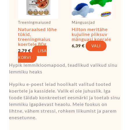
varianti.
Valikuid
saab
Treeningmaiused
Mänguasjad
teha
Naturaalsed lõhe
Hilton meritähe
tootelehel
tükid,
kujuline piiksuv
treeningmaius
mänguasi koerale
koertele 80g
6,39
€
VALI
2,79
€
LISA
KORVI
Hypik lemmikloomapood, teadlikud valikud sinu
lemmiku heaks
Hypiku e-poest leiad hoolikalt valitud tooted
koertele ja kassidele. Valik ei ole juhuslik. Iga
toode täidab konkreetset eesmärki ja toetab sinu
lemmiku igapäevast heaolu. Meie fookus on
lihtne, vähem stressi, rohkem liikumist ja parem
enesetunne.