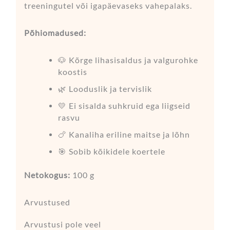
treeningutel või igapäevaseks vahepalaks.
Põhiomadused:
🐶 Kõrge lihasisaldus ja valgurohke
koostis
🌿 Looduslik ja tervislik
💛 Ei sisalda suhkruid ega liigseid
rasvu
🍗 Kanaliha eriline maitse ja lõhn
🎯 Sobib kõikidele koertele
Netokogus:
100 g
Arvustused
Arvustusi pole veel