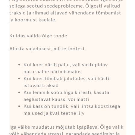
sellega seotud seedeprobleeme. Õigesti valitud
traksid ja rihmad aitavad vähendada tõmbamist
ja koormust kaelale.
Kuidas valida õige toode
Alusta vajadusest, mitte tootest.
Kui koer närib palju, vali vastupidav
naturaalne närimismaius
Kui koer tõmbab jalutades, vali hästi
istuvad traksid
Kui lemmik sööb liiga kiiresti, kasuta
aeglustavat kaussi või matti
Kui kass on tundlik, vali lihtsa koostisega
maiused ja kvaliteetne liiv
Iga väike muudatus mõjutab igapäeva. Õige valik
võib vähendada stressi, parandada seedimist ja