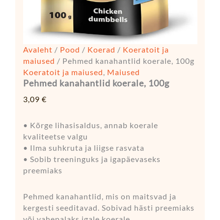
Avaleht
/
Pood
/
Koerad
/
Koeratoit ja
maiused
/ Pehmed kanahantlid koerale, 100g
Koeratoit ja maiused
,
Maiused
Pehmed kanahantlid koerale, 100g
3,09
€
• Kõrge lihasisaldus, annab koerale
kvaliteetse valgu
• Ilma suhkruta ja liigse rasvata
• Sobib treeninguks ja igapäevaseks
preemiaks
Pehmed kanahantlid, mis on maitsvad ja
kergesti seeditavad. Sobivad hästi preemiaks
või vahepalaks igale koerale.