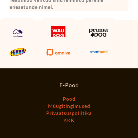
enesetunde nimel.
E-Pood
Pood
Müügitingimused
Privaatsuspoliitika
KKK