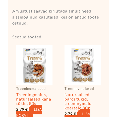
Arvustust saavad kirjutada ainult need
sisseloginud kasutajad, kes on antud toote
ostnud.
Seotud tooted
Treeningmaiused
Treeningmaiused
Treeningmaius,
Naturaalsed
naturaalsed kana
pardi tükid,
tükid, 80g
treeningmaius
koertele 80g
2,79
€
LISA
2,79
€
LISA
KORVI