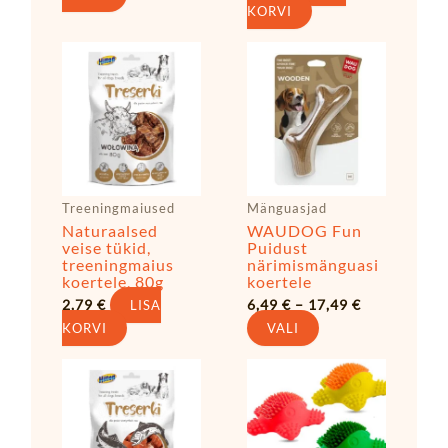
KORVI
Hinnavahem
Sellel
6,49 €
tootel
kuni
17,49 €
on
mitu
varianti.
Valikuid
saab
Treeningmaiused
Mänguasjad
teha
Naturaalsed
WAUDOG Fun
tootelehel.
veise tükid,
Puidust
treeningmaius
närimismänguasi
koertele, 80g
koertele
2,79
€
6,49
€
–
17,49
€
LISA
KORVI
VALI
Sellel
tootel
on
mitu