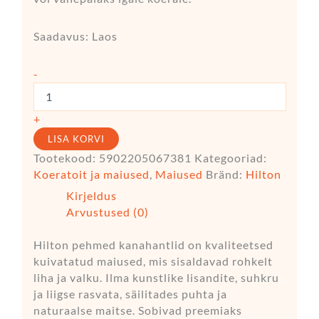
Saadavus:
Laos
-
+
LISA KORVI
Tootekood:
5902205067381
Kategooriad:
Koeratoit ja maiused
,
Maiused
Bränd:
Hilton
Kirjeldus
Arvustused (0)
Hilton pehmed kanahantlid on kvaliteetsed
kuivatatud maiused, mis sisaldavad rohkelt
liha ja valku. Ilma kunstlike lisandite, suhkru
ja liigse rasvata, säilitades puhta ja
naturaalse maitse. Sobivad preemiaks