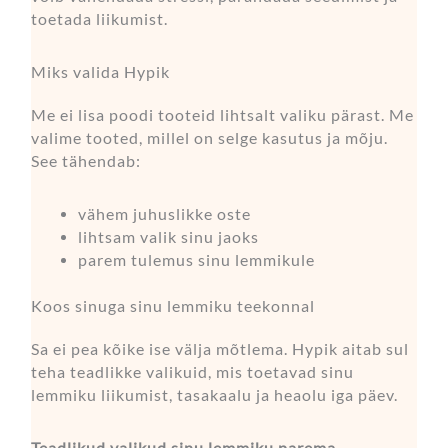
toetada liikumist.
Miks valida Hypik
Me ei lisa poodi tooteid lihtsalt valiku pärast. Me
valime tooted, millel on selge kasutus ja mõju.
See tähendab:
vähem juhuslikke oste
lihtsam valik sinu jaoks
parem tulemus sinu lemmikule
Koos sinuga sinu lemmiku teekonnal
Sa ei pea kõike ise välja mõtlema. Hypik aitab sul
teha teadlikke valikuid, mis toetavad sinu
lemmiku liikumist, tasakaalu ja heaolu iga päev.
Teadlikud valikud sinu lemmiku parema