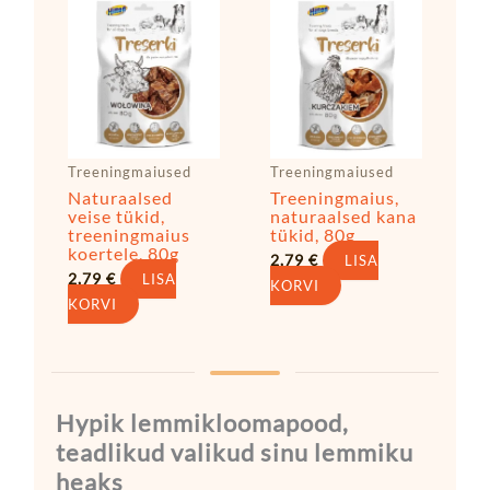
Treeningmaiused
Treeningmaiused
Naturaalsed
Treeningmaius,
veise tükid,
naturaalsed kana
treeningmaius
tükid, 80g
koertele, 80g
2,79
€
LISA
2,79
€
LISA
KORVI
KORVI
Hypik lemmikloomapood,
teadlikud valikud sinu lemmiku
heaks