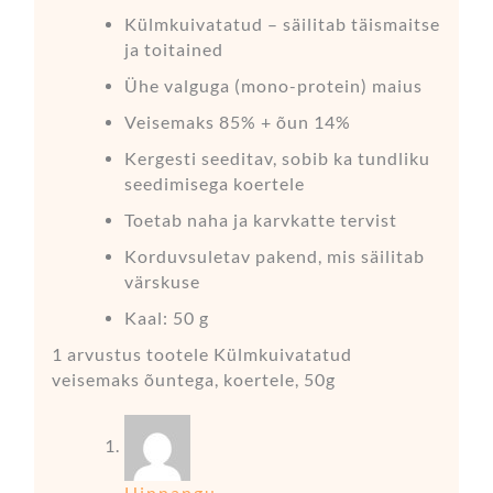
Külmkuivatatud – säilitab täismaitse
ja toitained
Ühe valguga (mono-protein) maius
Veisemaks 85% + õun 14%
Kergesti seeditav, sobib ka tundliku
seedimisega koertele
Toetab naha ja karvkatte tervist
Korduvsuletav pakend, mis säilitab
värskuse
Kaal: 50 g
1 arvustus tootele
Külmkuivatatud
veisemaks õuntega, koertele, 50g