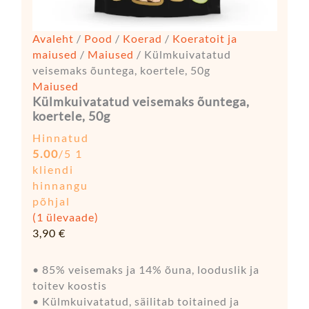
Avaleht
/
Pood
/
Koerad
/
Koeratoit ja
maiused
/
Maiused
/ Külmkuivatatud
veisemaks õuntega, koertele, 50g
Maiused
Külmkuivatatud veisemaks õuntega,
koertele, 50g
Hinnatud
5.00
/5
1
kliendi
hinnangu
põhjal
(
1
ülevaade)
3,90
€
• 85% veisemaks ja 14% õuna, looduslik ja
toitev koostis
• Külmkuivatatud, säilitab toitained ja