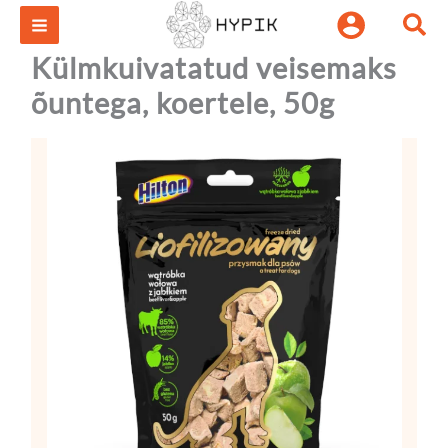
Külmkuivatatud
Skip
Otsi:
veisemaks
to
õuntega,
content
Külmkuivatatud veisemaks
koertele,
50g
õuntega, koertele, 50g
kogus