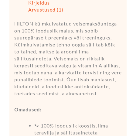
Kirjeldus
Arvustused (1)
HILTON külmkuivatatud veisemaksõuntega
on 100% looduslik maius, mis sobib
suurepäraselt preemiaks või treeninguks.
Külmkuivatamise tehnoloogia säilitab kõik
toitained, maitse ja aroomi ilma
säilitusaineteta. Veisemaks on rikkalik
kergesti seeditava valgu ja vitamiin A allikas,
mis toetab naha ja karvkatte tervist ning vere
punaliblede tootmist. Õun lisab mahlasust,
kiudaineid ja looduslikke antioksüdante,
toetades seedimist ja ainevahetust.
Omadused:
🐾 100% looduslik koostis, ilma
teravilja ja säilitusaineteta