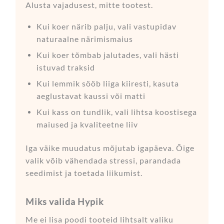
Alusta vajadusest, mitte tootest.
Kui koer närib palju, vali vastupidav
naturaalne närimismaius
Kui koer tõmbab jalutades, vali hästi
istuvad traksid
Kui lemmik sööb liiga kiiresti, kasuta
aeglustavat kaussi või matti
Kui kass on tundlik, vali lihtsa koostisega
maiused ja kvaliteetne liiv
Iga väike muudatus mõjutab igapäeva. Õige
valik võib vähendada stressi, parandada
seedimist ja toetada liikumist.
Miks valida Hypik
Me ei lisa poodi tooteid lihtsalt valiku