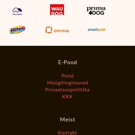
E-Pood
Pood
Müügitingimused
Privaatsuspoliitika
KKK
Meist
Kontakt