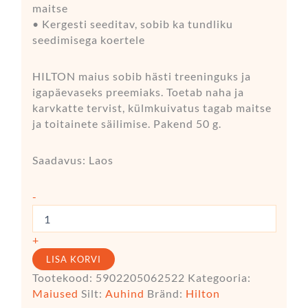
maitse
• Kergesti seeditav, sobib ka tundliku
seedimisega koertele
HILTON maius sobib hästi treeninguks ja
igapäevaseks preemiaks. Toetab naha ja
karvkatte tervist, külmkuivatus tagab maitse
ja toitainete säilimise. Pakend 50 g.
Saadavus:
Laos
-
+
LISA KORVI
Tootekood:
5902205062522
Kategooria:
Maiused
Silt:
Auhind
Bränd:
Hilton