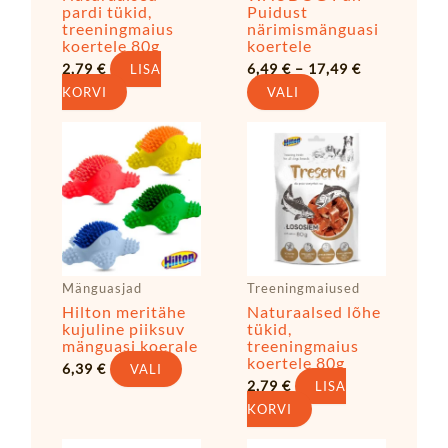
pardi tükid,
Puidust
treeningmaius
närimismänguasi
koertele 80g
koertele
2,79
€
6,49
€
–
17,49
€
LISA
KORVI
VALI
Sellel
tootel
on
mitu
varianti.
Valikuid
saab
Mänguasjad
Treeningmaiused
teha
Hilton meritähe
Naturaalsed lõhe
tootelehel.
kujuline piiksuv
tükid,
mänguasi koerale
treeningmaius
koertele 80g
6,39
€
VALI
2,79
€
LISA
KORVI