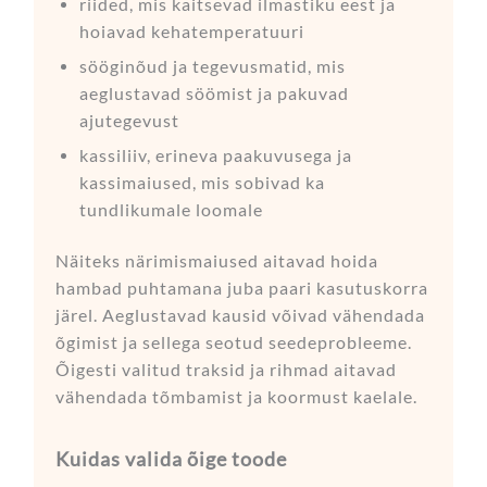
riided, mis kaitsevad ilmastiku eest ja
hoiavad kehatemperatuuri
sööginõud ja tegevusmatid, mis
aeglustavad söömist ja pakuvad
ajutegevust
kassiliiv, erineva paakuvusega ja
kassimaiused, mis sobivad ka
tundlikumale loomale
Näiteks närimismaiused aitavad hoida
hambad puhtamana juba paari kasutuskorra
järel. Aeglustavad kausid võivad vähendada
õgimist ja sellega seotud seedeprobleeme.
Õigesti valitud traksid ja rihmad aitavad
vähendada tõmbamist ja koormust kaelale.
Kuidas valida õige toode