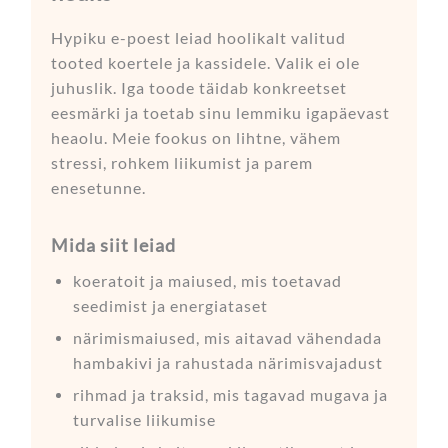
Hypiku e-poest leiad hoolikalt valitud
tooted koertele ja kassidele. Valik ei ole
juhuslik. Iga toode täidab konkreetset
eesmärki ja toetab sinu lemmiku igapäevast
heaolu. Meie fookus on lihtne, vähem
stressi, rohkem liikumist ja parem
enesetunne.
Mida siit leiad
koeratoit ja maiused, mis toetavad
seedimist ja energiataset
närimismaiused, mis aitavad vähendada
hambakivi ja rahustada närimisvajadust
rihmad ja traksid, mis tagavad mugava ja
turvalise liikumise