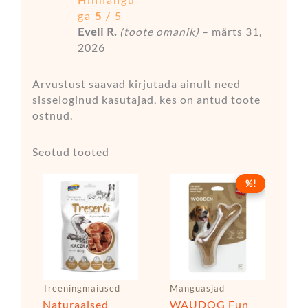
Hinnangu
ga
5
/ 5
Eveli R.
(toote omanik)
–
märts 31,
2026
Arvustust saavad kirjutada ainult need
sisseloginud kasutajad, kes on antud toote
ostnud.
Seotud tooted
Hinnavahem
Sellel
%!
%!
6,49 €
tootel
kuni
17,49 €
on
mitu
varianti.
Valikuid
saab
Treeningmaiused
Mänguasjad
teha
Naturaalsed
WAUDOG Fun
tootelehel.