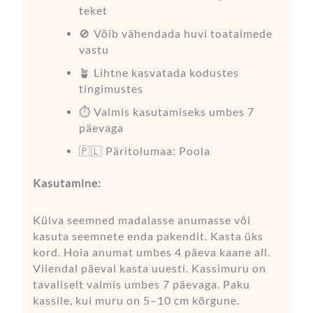
teket
🚫 Võib vähendada huvi toataimede
vastu
🪴 Lihtne kasvatada kodustes
tingimustes
⏱️ Valmis kasutamiseks umbes 7
päevaga
🇵🇱 Päritolumaa: Poola
Kasutamine:
Külva seemned madalasse anumasse või
kasuta seemnete enda pakendit. Kasta üks
kord. Hoia anumat umbes 4 päeva kaane all.
Viiendal päeval kasta uuesti. Kassimuru on
tavaliselt valmis umbes 7 päevaga. Paku
kassile, kui muru on 5–10 cm kõrgune.