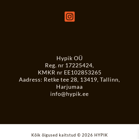
Hypik OÜ
Reg. nr 17225424,
KMKR nr EE102853265
Aadress: Retke tee 28, 13419, Tallinn,
Harjumaa
info@hypik.ee
Kõik õigused kaitstud © 2026 HYPIK