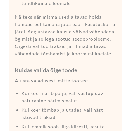
tundlikumale loomale
Näiteks närimismaiused aitavad hoida
hambad puhtamana juba paari kasutuskorra
järel. Aeglustavad kausid võivad vähendada
õgimist ja sellega seotud seedeprobleeme.
Õigesti valitud traksid ja rihmad aitavad
vähendada tõmbamist ja koormust kaelale.
Kuidas valida õige toode
Alusta vajadusest, mitte tootest.
Kui koer närib palju, vali vastupidav
naturaalne närimismaius
Kui koer tõmbab jalutades, vali hästi
istuvad traksid
Kui lemmik sööb liiga kiiresti, kasuta