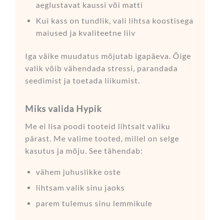
aeglustavat kaussi või matti
Kui kass on tundlik, vali lihtsa koostisega
maiused ja kvaliteetne liiv
Iga väike muudatus mõjutab igapäeva. Õige
valik võib vähendada stressi, parandada
seedimist ja toetada liikumist.
Miks valida Hypik
Me ei lisa poodi tooteid lihtsalt valiku
pärast. Me valime tooted, millel on selge
kasutus ja mõju. See tähendab:
vähem juhuslikke oste
lihtsam valik sinu jaoks
parem tulemus sinu lemmikule