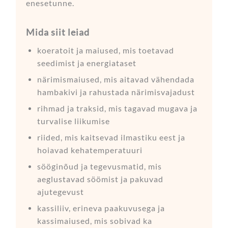
enesetunne.
Mida siit leiad
koeratoit ja maiused, mis toetavad
seedimist ja energiataset
närimismaiused, mis aitavad vähendada
hambakivi ja rahustada närimisvajadust
rihmad ja traksid, mis tagavad mugava ja
turvalise liikumise
riided, mis kaitsevad ilmastiku eest ja
hoiavad kehatemperatuuri
sööginõud ja tegevusmatid, mis
aeglustavad söömist ja pakuvad
ajutegevust
kassiliiv, erineva paakuvusega ja
kassimaiused, mis sobivad ka