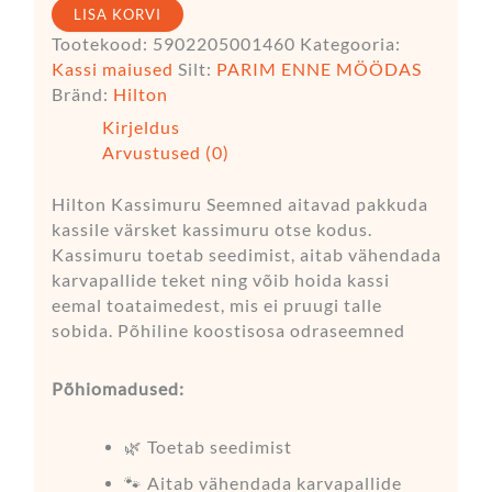
LISA KORVI
Tootekood:
5902205001460
Kategooria:
Kassi maiused
Silt:
PARIM ENNE MÖÖDAS
Bränd:
Hilton
Kirjeldus
Arvustused (0)
Hilton Kassimuru Seemned aitavad pakkuda
kassile värsket kassimuru otse kodus.
Kassimuru toetab seedimist, aitab vähendada
karvapallide teket ning võib hoida kassi
eemal toataimedest, mis ei pruugi talle
sobida. Põhiline koostisosa odraseemned
Põhiomadused:
🌿 Toetab seedimist
🐾 Aitab vähendada karvapallide