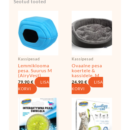
Seotud tooted
Kassipesad
Kassipesad
Lemmiklooma
Ovaalne pesa
pesa. Suurus M
koertele &
(AiryVest)
kassidele, M
79,90
€
24,90
€
LISA
LISA
KORVI
KORVI