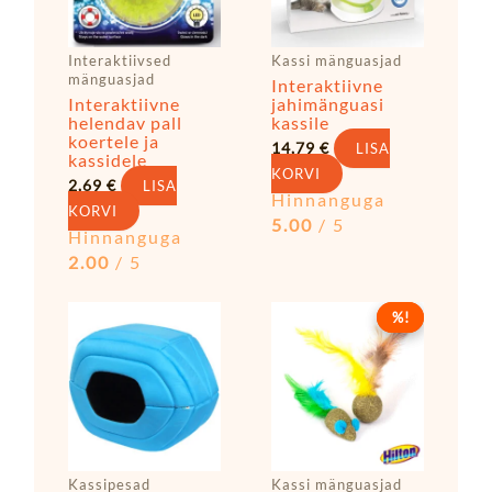
Interaktiivsed
Kassi mänguasjad
mänguasjad
Interaktiivne
Interaktiivne
jahimänguasi
helendav pall
kassile
koertele ja
14,79
€
LISA
kassidele
KORVI
2,69
€
LISA
Hinnanguga
KORVI
5.00
/ 5
Hinnanguga
2.00
/ 5
Algne
Praegune
%!
%!
hind
hind
oli:
on:
3,19 €.
1,99 €.
Kassipesad
Kassi mänguasjad