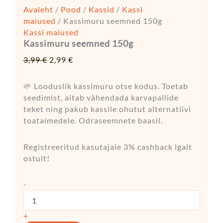
Avaleht
/
Pood
/
Kassid
/
Kassi
maiused
/ Kassimuru seemned 150g
Kassi maiused
Kassimuru seemned 150g
3,99
€
2,99
€
🌱 Looduslik kassimuru otse kodus. Toetab
seedimist, aitab vähendada karvapallide
teket ning pakub kassile ohutut alternatiivi
toataimedele. Odraseemnete baasil.
Registreeritud kasutajale 3% cashback igalt
ostult!
-
+