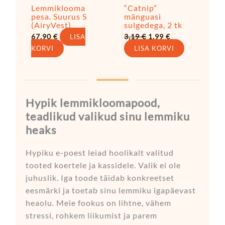
Lemmiklooma
“Catnip”
pesa. Suurus S
mänguasi
(AiryVest)
sulgedega, 2 tk
67,90
€
3,19
€
1,99
€
LISA
KORVI
LISA KORVI
Hypik lemmikloomapood,
teadlikud valikud sinu lemmiku
heaks
Hypiku e-poest leiad hoolikalt valitud
tooted koertele ja kassidele. Valik ei ole
juhuslik. Iga toode täidab konkreetset
eesmärki ja toetab sinu lemmiku igapäevast
heaolu. Meie fookus on lihtne, vähem
stressi, rohkem liikumist ja parem