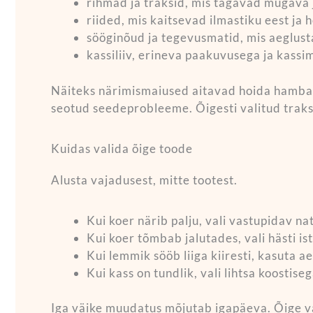
rihmad ja traksid, mis tagavad mugava j
riided, mis kaitsevad ilmastiku eest j
sööginõud ja tegevusmatid, mis aeglus
kassiliiv, erineva paakuvusega ja kass
Näiteks närimismaiused aitavad hoida hambad
seotud seedeprobleeme. Õigesti valitud trak
Kuidas valida õige toode
Alusta vajadusest, mitte tootest.
Kui koer närib palju, vali vastupidav n
Kui koer tõmbab jalutades, vali hästi is
Kui lemmik sööb liiga kiiresti, kasuta a
Kui kass on tundlik, vali lihtsa koostise
Iga väike muudatus mõjutab igapäeva. Õige va