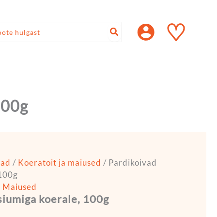
♡
100g
rad
/
Koeratoit ja maiused
/ Pardikoivad
 100g
,
Maiused
siumiga koerale, 100g