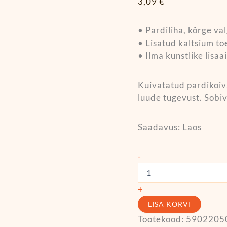
3,09
€
• Pardiliha, kõrge va
• Lisatud kaltsium to
• Ilma kunstlike lisaa
Kuivatatud pardikoiv
luude tugevust. Sobi
Saadavus:
Laos
-
+
LISA KORVI
Tootekood:
5902205