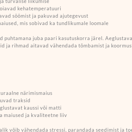
a turvalise liikumise
a hoiavad kehatemperatuuri
tavad söömist ja pakuvad ajutegevust
imaiused, mis sobivad ka tundlikumale loomale
 puhtamana juba paari kasutuskorra järel. Aeglustava
sid ja rihmad aitavad vähendada tõmbamist ja koormust
aturaalne närimismaius
tuvad traksid
eglustavat kaussi või matti
ga maiused ja kvaliteetne liiv
lik võib vähendada stressi, parandada seedimist ja toe