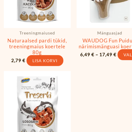
Treeningmaiused
Mänguasjad
Naturaalsed pardi tükid,
WAUDOG Fun Puidu
treeningmaius koertele
närimismänguasi koer
80g
6,49
€
–
17,49
€
VAL
2,79
€
LISA KORVI