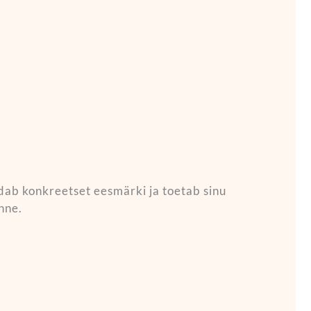
äidab konkreetset eesmärki ja toetab sinu
nne.