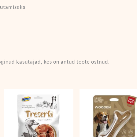
gutamiseks
oginud kasutajad, kes on antud toote ostnud.
Hinnav
6,49 €
kuni
17,49 