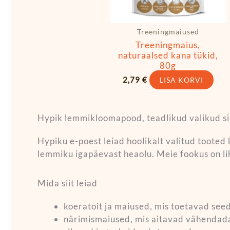
Treeningmaiused
Treeningmaius,
naturaalsed kana tükid,
80g
2,79
€
LISA KORVI
Hypik lemmikloomapood, teadlikud valikud s
Hypiku e-poest leiad hoolikalt valitud tooted 
lemmiku igapäevast heaolu. Meie fookus on li
Mida siit leiad
koeratoit ja maiused, mis toetavad seed
närimismaiused, mis aitavad vähendada