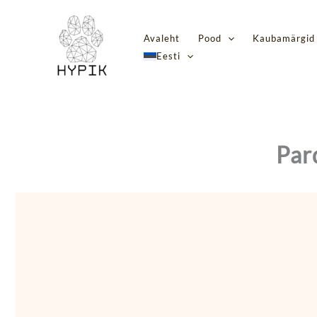
Skip
to
Avaleht
Pood
Kaubamärgid
content
Eesti
Par