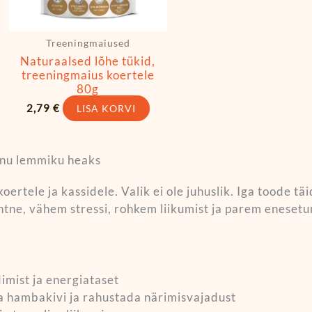
Treeningmaiused
Naturaalsed lõhe tükid,
treeningmaius koertele
80g
2,79
€
LISA KORVI
inu lemmiku heaks
koertele ja kassidele. Valik ei ole juhuslik. Iga toode t
htne, vähem stressi, rohkem liikumist ja parem enesetu
imist ja energiataset
 hambakivi ja rahustada närimisvajadust