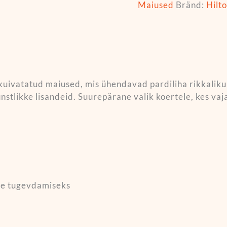
Maiused
Bränd:
Hilt
 kuivatatud maiused, mis ühendavad pardiliha rikkaliku
kunstlikke lisandeid. Suurepärane valik koertele, kes v
ste tugevdamiseks