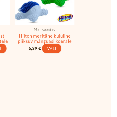
saab
saab
teha
teha
tootelehel.
tootelehel.
Mänguasjad
st
Hilton meritähe kujuline
tele
piiksuv mänguasi koerale
6,39
€
I
VALI