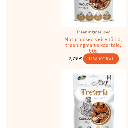
Treeningmaiused
Naturaalsed veise tükid,
treeningmaius koertele,
80g
2,79
€
LISA KORVI