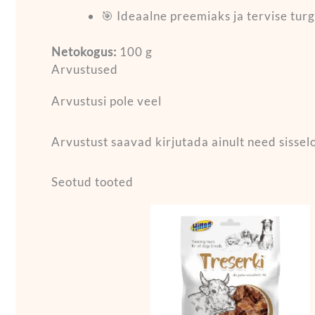
🎯 Ideaalne preemiaks ja tervise tur
Netokogus:
100 g
Arvustused
Arvustusi pole veel
Arvustust saavad kirjutada ainult need sissel
Seotud tooted