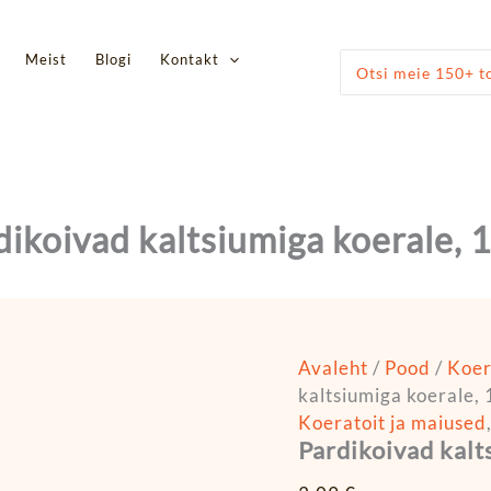
Pardikoivad
kaltsiumiga
koerale,
Meist
Blogi
Kontakt
Otsi:
100g
kogus
dikoivad kaltsiumiga koerale, 
Avaleht
/
Pood
/
Koe
kaltsiumiga koerale,
Koeratoit ja maiused
Pardikoivad kalt