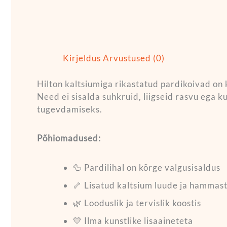
Kirjeldus
Arvustused (0)
Hilton kaltsiumiga rikastatud pardikoivad on
Need ei sisalda suhkruid, liigseid rasvu ega 
tugevdamiseks.
Põhiomadused:
🦆 Pardilihal on kõrge valgusisaldus
🦴 Lisatud kaltsium luude ja hamma
🌿 Looduslik ja tervislik koostis
💛 Ilma kunstlike lisaaineteta