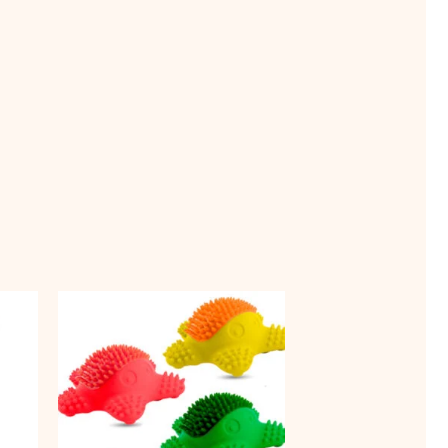
ahemik:
Sellel
Sellel
tootel
tootel
€
on
on
mitu
mitu
varianti.
varianti.
Valikuid
Valikuid