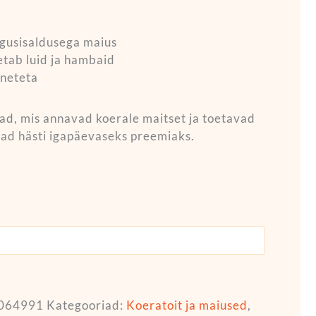
lgusisaldusega maius
etab luid ja hambaid
ineteta
ad, mis annavad koerale maitset ja toetavad
vad hästi igapäevaseks preemiaks.
064991
Kategooriad:
Koeratoit ja maiused
,