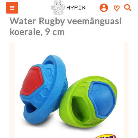
Water
Skip
Otsi:
♡
Rugby
to
veemänguasi
content
Water Rugby veemänguasi
koerale,
9
koerale, 9 cm
cm
kogus