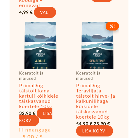
koodiga –
erinevad
4,99
€
VALI
Algne
Praegune
%!
%!
hind
hind
oli:
on:
54,90 €.
25,90 €.
Koeratoit ja
Koeratoit ja
maiused
maiused
PrimaDog
PrimaDog
täistoit kana-
Teraviljata
kartuli kõikidele
täistoit hirve- ja
täiskasvanud
kalkunilihaga
koertele 10kg
kõikidele
täiskasvanud
32,90
€
LISA
koertele 10kg
KORVI
54,90
€
25,90
€
Hinnanguga
LISA KORVI
5.00
/ 5