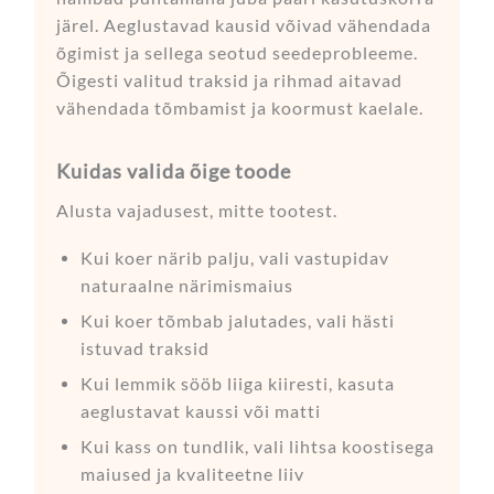
järel. Aeglustavad kausid võivad vähendada
õgimist ja sellega seotud seedeprobleeme.
Õigesti valitud traksid ja rihmad aitavad
vähendada tõmbamist ja koormust kaelale.
Kuidas valida õige toode
Alusta vajadusest, mitte tootest.
Kui koer närib palju, vali vastupidav
naturaalne närimismaius
Kui koer tõmbab jalutades, vali hästi
istuvad traksid
Kui lemmik sööb liiga kiiresti, kasuta
aeglustavat kaussi või matti
Kui kass on tundlik, vali lihtsa koostisega
maiused ja kvaliteetne liiv