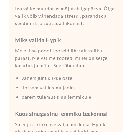
Iga väike muudatus mõjutab igapäeva. Õige
valik võib vähendada stressi, parandada
seedimist ja toetada liikumist.
Miks valida Hypik
Me ei lisa poodi tooteid lihtsalt valiku
pärast. Me valime tooted, millel on selge
kasutus ja mõju. See tähendab:
vähem juhuslikke oste
lihtsam valik sinu jaoks
parem tulemus sinu lemmikule
Koos sinuga sinu lemmiku teekonnal
Sa ei pea kõike ise välja mõtlema. Hypik
aitab sul teha teadlikke valikuid, mis