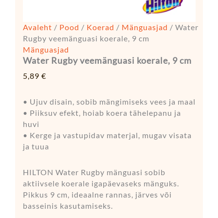
Avaleht
/
Pood
/
Koerad
/
Mänguasjad
/ Water
Rugby veemänguasi koerale, 9 cm
Mänguasjad
Water Rugby veemänguasi koerale, 9 cm
5,89
€
• Ujuv disain, sobib mängimiseks vees ja maal
• Piiksuv efekt, hoiab koera tähelepanu ja
huvi
• Kerge ja vastupidav materjal, mugav visata
ja tuua
HILTON Water Rugby mänguasi sobib
aktiivsele koerale igapäevaseks mänguks.
Pikkus 9 cm, ideaalne rannas, järves või
basseinis kasutamiseks.