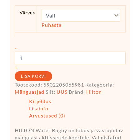
Värvus
Puhasta
-
+
LISA KORVI
Tootekood:
5902205065981
Kategooria:
Mänguasjad
Silt:
UUS
Bränd:
Hilton
Kirjeldus
Lisainfo
Arvustused (0)
HILTON Water Rugby on lõbus ja vastupidav
mänguasi aktiivsetele koertele. Valmistatud