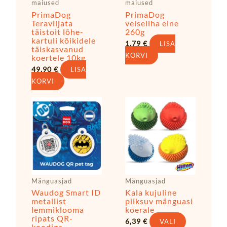
maiused
maiused
PrimaDog
PrimaDog
Teraviljata
veiseliha eine
täistoit lõhe-
260g
kartuli kõikidele
1,79
€
LISA
täiskasvanud
KORVI
koertele 10kg
49,90
€
LISA
KORVI
Sellel
Sellel
tootel
tootel
on
on
mitu
mitu
varianti.
varianti.
Valikuid
Valikuid
saab
saab
Mänguasjad
Mänguasjad
teha
teha
Waudog Smart ID
Kala kujuline
tootelehel.
tootelehel
metallist
piiksuv mänguasi
lemmiklooma
koerale
ripats QR-
6,39
€
VALI