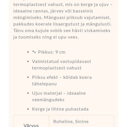
termoplastsest vahust, mis on kerge ja ujuv –
ideaalne rannas, järves või basseinis
mängimiseks. Mänguasi piiksub vajutamisel,
pakkudes koerale lisaergutust ja mängulusti.
Tänu oma kujule sobib see hästi viskamiseks
ja toomiseks ning ei upu vees.
🐾 Pikkus: 9 cm
Valmistatud vastupidavast
termoplastsest vahust
Piiksu efekt – köidab koera
tähelepanu
Ujuv materjal – ideaalne
veemängudeks
Kerge ja lihtne puhastada
Roheline, Sinine
Värvus