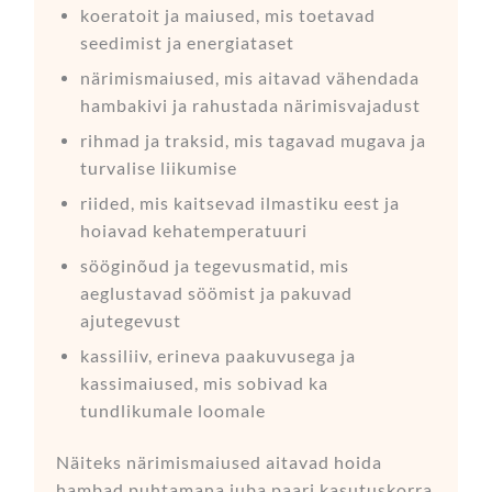
koeratoit ja maiused, mis toetavad
seedimist ja energiataset
närimismaiused, mis aitavad vähendada
hambakivi ja rahustada närimisvajadust
rihmad ja traksid, mis tagavad mugava ja
turvalise liikumise
riided, mis kaitsevad ilmastiku eest ja
hoiavad kehatemperatuuri
sööginõud ja tegevusmatid, mis
aeglustavad söömist ja pakuvad
ajutegevust
kassiliiv, erineva paakuvusega ja
kassimaiused, mis sobivad ka
tundlikumale loomale
Näiteks närimismaiused aitavad hoida
hambad puhtamana juba paari kasutuskorra