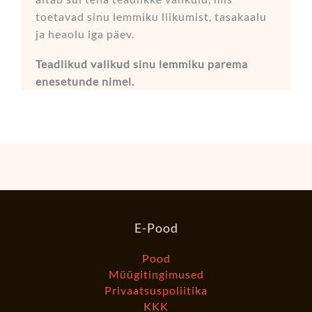
toetavad sinu lemmiku liikumist, tasakaalu
ja heaolu iga päev.
Teadlikud valikud sinu lemmiku parema
enesetunde nimel.
E-Pood
Pood
Müügitingimused
Privaatsuspoliitika
KKK