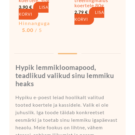
koertele, 50g
treeningmaius
koertele 80g
3,90
€
LISA
2,79
€
LISA
KORVI
KORVI
Hinnanguga
5.00
/ 5
Hypik lemmikloomapood,
teadlikud valikud sinu lemmiku
heaks
Hypiku e-poest leiad hoolikalt valitud
tooted koertele ja kassidele. Valik ei ole
juhuslik. Iga toode täidab konkreetset
eesmärki ja toetab sinu lemmiku igapäevast
heaolu. Meie fookus on lihtne, vähem
stressi, rohkem liikumist ja parem