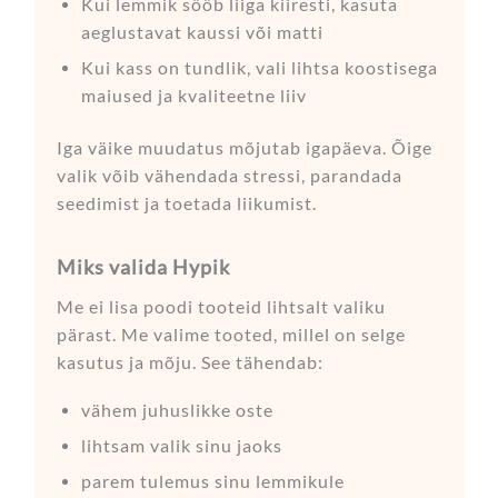
Kui lemmik sööb liiga kiiresti, kasuta
aeglustavat kaussi või matti
Kui kass on tundlik, vali lihtsa koostisega
maiused ja kvaliteetne liiv
Iga väike muudatus mõjutab igapäeva. Õige
valik võib vähendada stressi, parandada
seedimist ja toetada liikumist.
Miks valida Hypik
Me ei lisa poodi tooteid lihtsalt valiku
pärast. Me valime tooted, millel on selge
kasutus ja mõju. See tähendab:
vähem juhuslikke oste
lihtsam valik sinu jaoks
parem tulemus sinu lemmikule