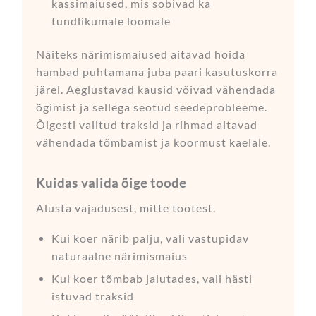
kassimaiused, mis sobivad ka
tundlikumale loomale
Näiteks närimismaiused aitavad hoida
hambad puhtamana juba paari kasutuskorra
järel. Aeglustavad kausid võivad vähendada
õgimist ja sellega seotud seedeprobleeme.
Õigesti valitud traksid ja rihmad aitavad
vähendada tõmbamist ja koormust kaelale.
Kuidas valida õige toode
Alusta vajadusest, mitte tootest.
Kui koer närib palju, vali vastupidav
naturaalne närimismaius
Kui koer tõmbab jalutades, vali hästi
istuvad traksid