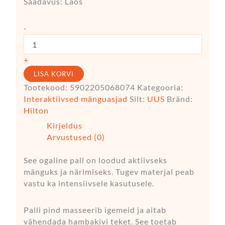
Saadavus:
Laos
-
+
LISA KORVI
Tootekood:
5902205068074
Kategooria:
Interaktiivsed mänguasjad
Silt:
UUS
Bränd:
Hilton
Kirjeldus
Arvustused (0)
See ogaline pall on loodud aktiivseks
mänguks ja närimiseks. Tugev materjal peab
vastu ka intensiivsele kasutusele.
Palli pind masseerib igemeid ja aitab
vähendada hambakivi teket. See toetab