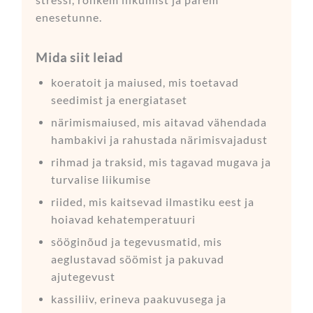
enesetunne.
Mida siit leiad
koeratoit ja maiused, mis toetavad
seedimist ja energiataset
närimismaiused, mis aitavad vähendada
hambakivi ja rahustada närimisvajadust
rihmad ja traksid, mis tagavad mugava ja
turvalise liikumise
riided, mis kaitsevad ilmastiku eest ja
hoiavad kehatemperatuuri
sööginõud ja tegevusmatid, mis
aeglustavad söömist ja pakuvad
ajutegevust
kassiliiv, erineva paakuvusega ja