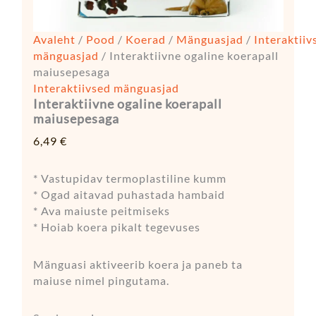
Avaleht
/
Pood
/
Koerad
/
Mänguasjad
/
Interaktiiv
mänguasjad
/ Interaktiivne ogaline koerapall
maiusepesaga
Interaktiivsed mänguasjad
Interaktiivne ogaline koerapall
maiusepesaga
6,49
€
* Vastupidav termoplastiline kumm
* Ogad aitavad puhastada hambaid
* Ava maiuste peitmiseks
* Hoiab koera pikalt tegevuses
Mänguasi aktiveerib koera ja paneb ta
maiuse nimel pingutama.