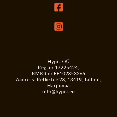
Hypik OÜ
Reg. nr 17225424,
KMKR nr EE102853265
Aadress: Retke tee 28, 13419, Tallinn,
Harjumaa
info@hypik.ee