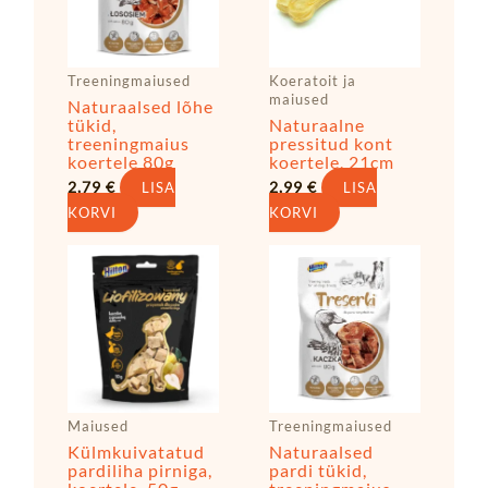
Treeningmaiused
Koeratoit ja
maiused
Naturaalsed lõhe
tükid,
Naturaalne
treeningmaius
pressitud kont
koertele 80g
koertele, 21cm
2,79
€
2,99
€
LISA
LISA
KORVI
KORVI
Maiused
Treeningmaiused
Külmkuivatatud
Naturaalsed
pardiliha pirniga,
pardi tükid,