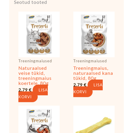
Seotud tooted
Treeningmaiused
Treeningmaiused
Naturaalsed
Treeningmaius,
veise tükid,
naturaalsed kana
treeningmaius
tükid, 80g
koertele, 80g
2,79
€
LISA
2,79
€
LISA
KORVI
KORVI