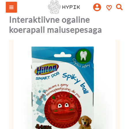
Interaktiivne
Skip
Otsi:
♡
ogaline
to
koerapall
content
Interaktiivne ogaline
maiusepesaga
kogus
koerapall maiusepesaga