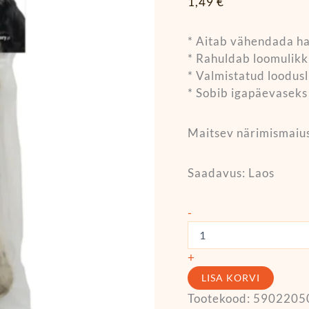
1,49
€
* Aitab vähendada h
* Rahuldab loomulikk
* Valmistatud loodusl
* Sobib igapäevaseks
Maitsev närimismaius
Saadavus:
Laos
-
+
LISA KORVI
Tootekood:
5902205