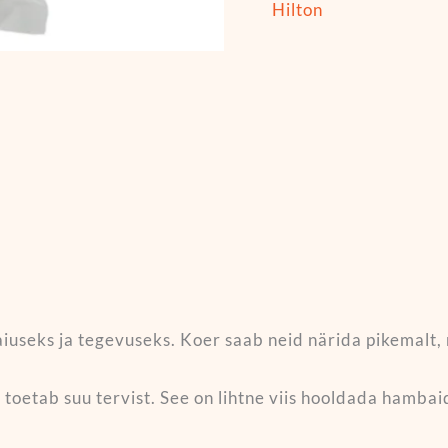
Hilton
seks ja tegevuseks. Koer saab neid närida pikemalt, m
oetab suu tervist. See on lihtne viis hooldada hambaid