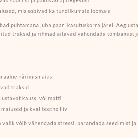
avad söömist ja pakuvad ajutegevust
maiused, mis sobivad ka tundlikumale loomale
ad puhtamana juba paari kasutuskorra järel. Aeglust
litud traksid ja rihmad aitavad vähendada tõmbamist j
turaalne närimismaius
uvad traksid
glustavat kaussi või matti
a maiused ja kvaliteetne liiv
valik võib vähendada stressi, parandada seedimist ja 