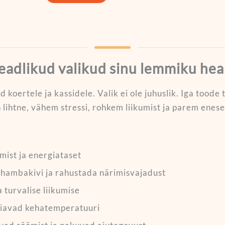
adlikud valikud sinu lemmiku hea
d koertele ja kassidele. Valik ei ole juhuslik. Iga tood
lihtne, vähem stressi, rohkem liikumist ja parem enes
mist ja energiataset
hambakivi ja rahustada närimisvajadust
 turvalise liikumise
hoiavad kehatemperatuuri