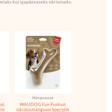
eemiaks kui igapäevaseks närimiseks.
Hinnavahemik:
Sellel
6,49 €
tootel
kuni
17,49 €
on
mitu
varianti.
Valikuid
saab
teha
tootelehel.
Mänguasjad
id,
WAUDOG Fun Puidust
ele
närimismänguasi koertele