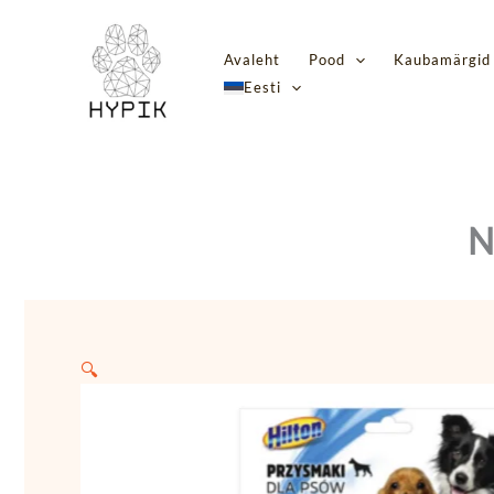
Skip
to
Avaleht
Pood
Kaubamärgid
content
Eesti
N
🔍