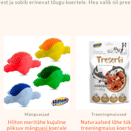
est ja sobib erinevat tõugu koertele. Hea valik nii pr
Sellel
tootel
on
mitu
varianti.
Valikuid
saab
teha
tootelehel.
Mänguasjad
Treeningmaiused
Hilton meritähe kujuline
Naturaalsed lõhe tük
piiksuv mänguasi koerale
treeningmaius koert