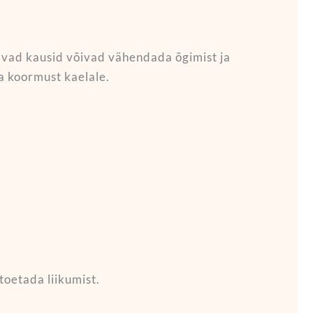
avad kausid võivad vähendada õgimist ja
a koormust kaelale.
toetada liikumist.