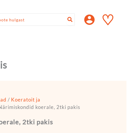
♡
is
rad
/
Koeratoit ja
Närimiskondid koerale, 2tki pakis
erale, 2tki pakis