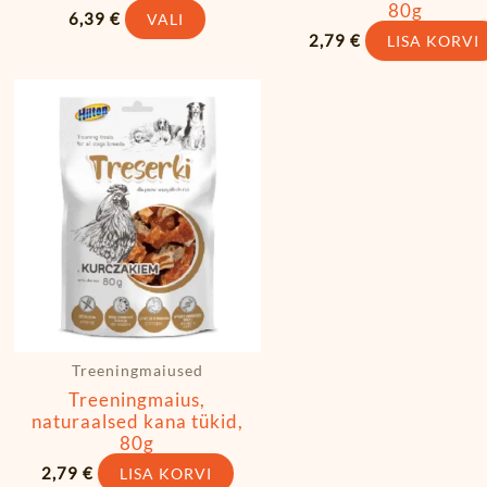
80g
6,39
€
VALI
2,79
€
LISA KORVI
Treeningmaiused
Treeningmaius,
naturaalsed kana tükid,
80g
2,79
€
LISA KORVI