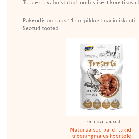
Toode on valmistatud looduslikest koostisosad
Pakendis on kaks 11 cm pikkust närimiskonti.
Seotud tooted
Treeningmaiused
Naturaalsed pardi tükid,
treeningmaius koertele