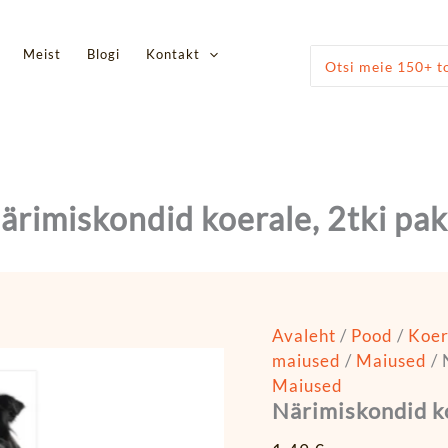
Närimiskondid
koerale,
2tki
Meist
Blogi
Kontakt
Otsi:
pakis
kogus
ärimiskondid koerale, 2tki pak
Avaleht
/
Pood
/
Koe
maiused
/
Maiused
/ 
Maiused
Närimiskondid ko