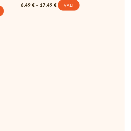
6,49
€
–
17,49
€
VALI