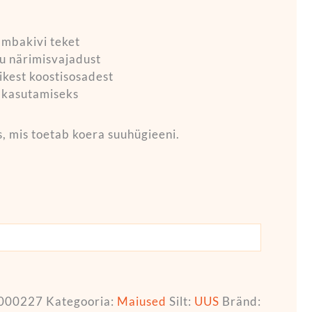
ambakivi teket
u närimisvajadust
ikest koostisosadest
 kasutamiseks
, mis toetab koera suuhügieeni.
000227
Kategooria:
Maiused
Silt:
UUS
Bränd: