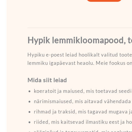
Hypik lemmikloomapood, te
Hypiku e-poest leiad hoolikalt valitud toote
lemmiku igapäevast heaolu. Meie fookus on 
Mida siit leiad
koeratoit ja maiused, mis toetavad seedi
närimismaiused, mis aitavad vähendada 
rihmad ja traksid, mis tagavad mugava ja
riided, mis kaitsevad ilmastiku eest ja 