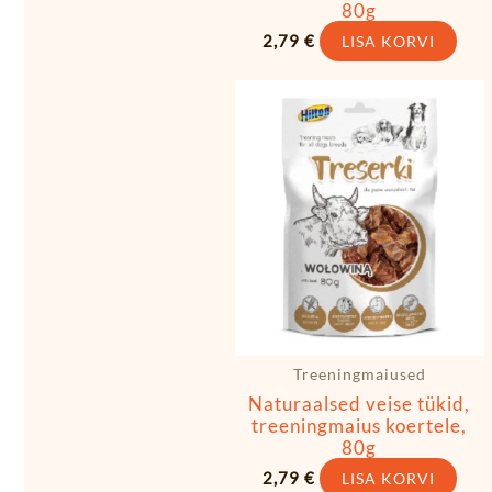
80g
2,79
€
LISA KORVI
Treeningmaiused
Naturaalsed veise tükid,
treeningmaius koertele,
80g
2,79
€
LISA KORVI