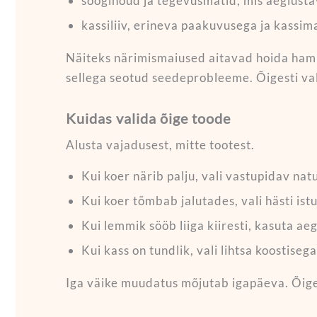
sööginõud ja tegevusmatid, mis aeglust
kassiliiv, erineva paakuvusega ja kassi
Näiteks närimismaiused aitavad hoida hamb
sellega seotud seedeprobleeme. Õigesti va
Kuidas valida õige toode
Alusta vajadusest, mitte tootest.
Kui koer närib palju, vali vastupidav na
Kui koer tõmbab jalutades, vali hästi ist
Kui lemmik sööb liiga kiiresti, kasuta ae
Kui kass on tundlik, vali lihtsa koostiseg
Iga väike muudatus mõjutab igapäeva. Õige 