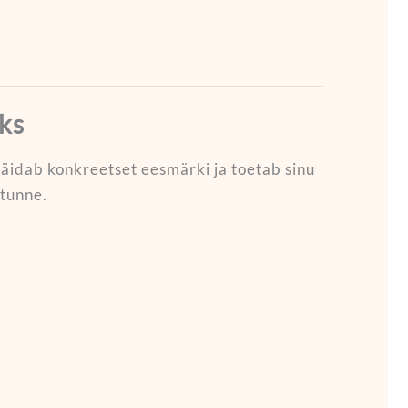
ks
e täidab konkreetset eesmärki ja toetab sinu
etunne.