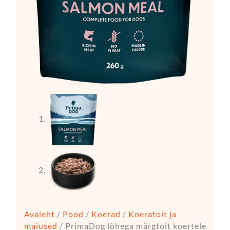
Avaleht
/
Pood
/
Koerad
/
Koeratoit ja
maiused
/ PrimaDog lõhega märgtoit koertele