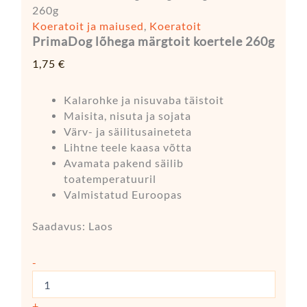
260g
Koeratoit ja maiused
,
Koeratoit
PrimaDog lõhega märgtoit koertele 260g
1,75
€
Kalarohke ja nisuvaba täistoit
Maisita, nisuta ja sojata
Värv- ja säilitusaineteta
Lihtne teele kaasa võtta
Avamata pakend säilib
toatemperatuuril
Valmistatud Euroopas
Saadavus:
Laos
-
+