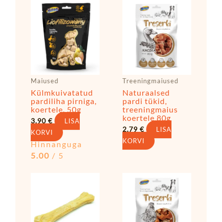
Maiused
Treeningmaiused
Külmkuivatatud
Naturaalsed
pardiliha pirniga,
pardi tükid,
koertele, 50g
treeningmaius
koertele 80g
3,90
€
LISA
2,79
€
LISA
KORVI
KORVI
Hinnanguga
5.00
/ 5