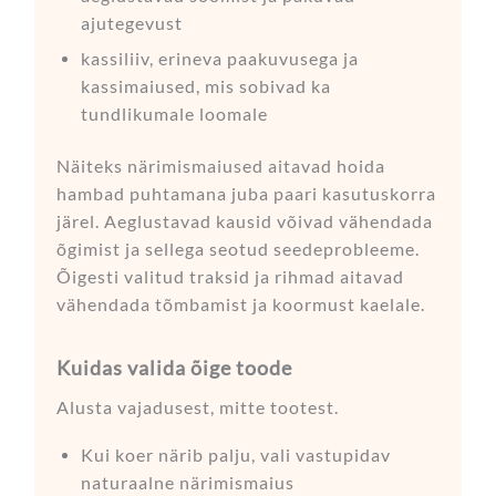
ajutegevust
kassiliiv, erineva paakuvusega ja
kassimaiused, mis sobivad ka
tundlikumale loomale
Näiteks närimismaiused aitavad hoida
hambad puhtamana juba paari kasutuskorra
järel. Aeglustavad kausid võivad vähendada
õgimist ja sellega seotud seedeprobleeme.
Õigesti valitud traksid ja rihmad aitavad
vähendada tõmbamist ja koormust kaelale.
Kuidas valida õige toode
Alusta vajadusest, mitte tootest.
Kui koer närib palju, vali vastupidav
naturaalne närimismaius