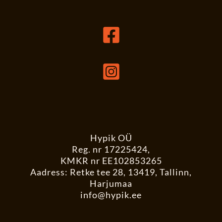
Hypik OÜ
Reg. nr 17225424,
KMKR nr EE102853265
Aadress: Retke tee 28, 13419, Tallinn,
Harjumaa
info@hypik.ee