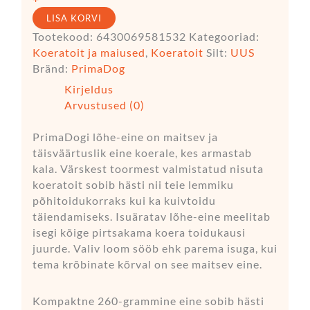
LISA KORVI
Tootekood:
6430069581532
Kategooriad:
Koeratoit ja maiused
,
Koeratoit
Silt:
UUS
Bränd:
PrimaDog
Kirjeldus
Arvustused (0)
PrimaDogi lõhe-eine on maitsev ja
täisväärtuslik eine koerale, kes armastab
kala. Värskest toormest valmistatud nisuta
koeratoit sobib hästi nii teie lemmiku
põhitoidukorraks kui ka kuivtoidu
täiendamiseks. Isuäratav lõhe-eine meelitab
isegi kõige pirtsakama koera toidukausi
juurde. Valiv loom sööb ehk parema isuga, kui
tema krõbinate kõrval on see maitsev eine.
Kompaktne 260-grammine eine sobib hästi