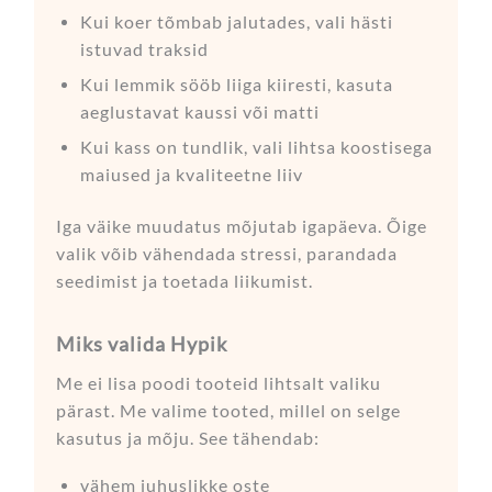
Kui koer tõmbab jalutades, vali hästi
istuvad traksid
Kui lemmik sööb liiga kiiresti, kasuta
aeglustavat kaussi või matti
Kui kass on tundlik, vali lihtsa koostisega
maiused ja kvaliteetne liiv
Iga väike muudatus mõjutab igapäeva. Õige
valik võib vähendada stressi, parandada
seedimist ja toetada liikumist.
Miks valida Hypik
Me ei lisa poodi tooteid lihtsalt valiku
pärast. Me valime tooted, millel on selge
kasutus ja mõju. See tähendab:
vähem juhuslikke oste