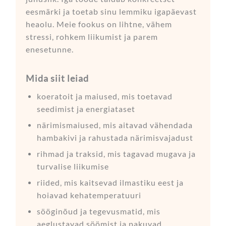
eesmärki ja toetab sinu lemmiku igapäevast
heaolu. Meie fookus on lihtne, vähem
stressi, rohkem liikumist ja parem
enesetunne.
Mida siit leiad
koeratoit ja maiused, mis toetavad
seedimist ja energiataset
närimismaiused, mis aitavad vähendada
hambakivi ja rahustada närimisvajadust
rihmad ja traksid, mis tagavad mugava ja
turvalise liikumise
riided, mis kaitsevad ilmastiku eest ja
hoiavad kehatemperatuuri
sööginõud ja tegevusmatid, mis
aeglustavad söömist ja pakuvad