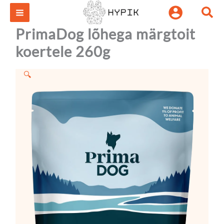
PrimaDog
Skip
Otsi:
lõhega
to
märgtoit
content
PrimaDog lõhega märgtoit
koertele
260g
koertele 260g
kogus
🔍