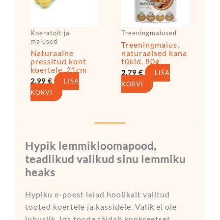
Koeratoit ja
Treeningmaiused
maiused
Treeningmaius,
Naturaalne
naturaalsed kana
pressitud kont
tükid, 80g
koertele, 21cm
2,79
€
LISA
2,99
€
LISA
KORVI
KORVI
Hypik lemmikloomapood,
teadlikud valikud sinu lemmiku
heaks
Hypiku e-poest leiad hoolikalt valitud
tooted koertele ja kassidele. Valik ei ole
juhuslik. Iga toode täidab konkreetset