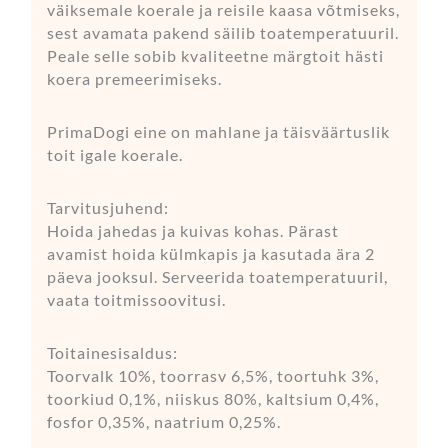
väiksemale koerale ja reisile kaasa võtmiseks,
sest avamata pakend säilib toatemperatuuril.
Peale selle sobib kvaliteetne märgtoit hästi
koera premeerimiseks.
PrimaDogi eine on mahlane ja täisväärtuslik
toit igale koerale.
Tarvitusjuhend:
Hoida jahedas ja kuivas kohas. Pärast
avamist hoida külmkapis ja kasutada ära 2
päeva jooksul. Serveerida toatemperatuuril,
vaata toitmissoovitusi.
Toitainesisaldus:
Toorvalk 10%, toorrasv 6,5%, toortuhk 3%,
toorkiud 0,1%, niiskus 80%, kaltsium 0,4%,
fosfor 0,35%, naatrium 0,25%.