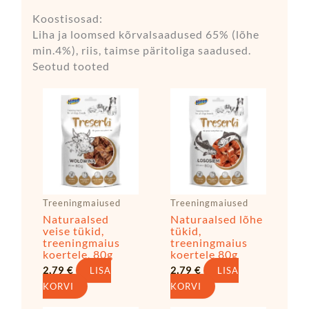
Koostisosad:
Liha ja loomsed kõrvalsaadused 65% (lõhe
min.4%), riis, taimse päritoliga saadused.
Seotud tooted
Treeningmaiused
Treeningmaiused
Naturaalsed
Naturaalsed lõhe
veise tükid,
tükid,
treeningmaius
treeningmaius
koertele, 80g
koertele 80g
2,79
€
2,79
€
LISA
LISA
KORVI
KORVI