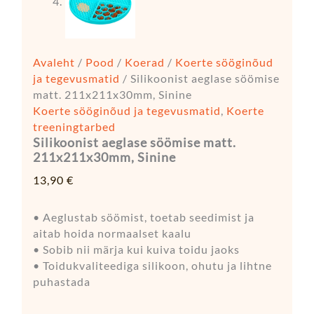
Avaleht
/
Pood
/
Koerad
/
Koerte sööginõud
ja tegevusmatid
/ Silikoonist aeglase söömise
matt. 211x211x30mm, Sinine
Koerte sööginõud ja tegevusmatid
,
Koerte
treeningtarbed
Silikoonist aeglase söömise matt.
211x211x30mm, Sinine
13,90
€
• Aeglustab söömist, toetab seedimist ja
aitab hoida normaalset kaalu
• Sobib nii märja kui kuiva toidu jaoks
• Toidukvaliteediga silikoon, ohutu ja lihtne
puhastada