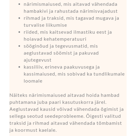
närimismaiused, mis aitavad vähendada
hambakivi ja rahustada närimisvajadust
rihmad ja traksid, mis tagavad mugava ja
turvalise liikumise
riided, mis kaitsevad ilmastiku eest ja
hoiavad kehatemperatuuri
sööginõud ja tegevusmatid, mis
aeglustavad söömist ja pakuvad
ajutegevust
kassiliiv, erineva paakuvusega ja
kassimaiused, mis sobivad ka tundlikumale
loomale
Näiteks närimismaiused aitavad hoida hambad
puhtamana juba paari kasutuskorra järel.
Aeglustavad kausid võivad vähendada õgimist ja
sellega seotud seedeprobleeme. Õigesti valitud
traksid ja rihmad aitavad vähendada tõmbamist
ja koormust kaelale.