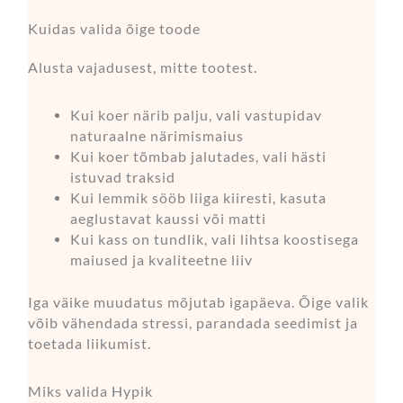
Kuidas valida õige toode
Alusta vajadusest, mitte tootest.
Kui koer närib palju, vali vastupidav
naturaalne närimismaius
Kui koer tõmbab jalutades, vali hästi
istuvad traksid
Kui lemmik sööb liiga kiiresti, kasuta
aeglustavat kaussi või matti
Kui kass on tundlik, vali lihtsa koostisega
maiused ja kvaliteetne liiv
Iga väike muudatus mõjutab igapäeva. Õige valik
võib vähendada stressi, parandada seedimist ja
toetada liikumist.
Miks valida Hypik