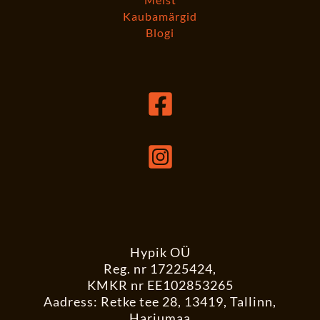
Kaubamärgid
Blogi
Hypik OÜ
Reg. nr 17225424,
KMKR nr EE102853265
Aadress: Retke tee 28, 13419, Tallinn,
Harjumaa