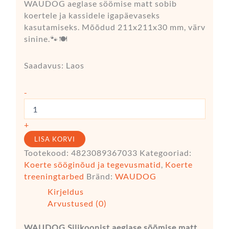
WAUDOG aeglase söömise matt sobib
koertele ja kassidele igapäevaseks
kasutamiseks. Mõõdud 211x211x30 mm, värv
sinine.🐾🍽️
Saadavus:
Laos
-
+
LISA KORVI
Tootekood:
4823089367033
Kategooriad:
Koerte sööginõud ja tegevusmatid
,
Koerte
treeningtarbed
Bränd:
WAUDOG
Kirjeldus
Arvustused (0)
WAUDOG Silikoonist aeglase söömise matt