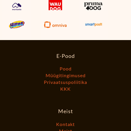
E-Pood
Pood
Müügitingimused
Privaatsuspoliitika
KKK
Meist
Kontakt
Meist