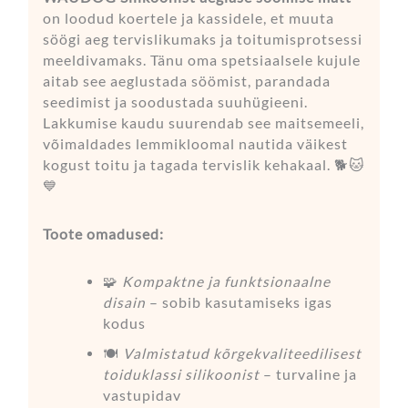
on loodud koertele ja kassidele, et muuta
söögi aeg tervislikumaks ja toitumisprotsessi
meeldivamaks. Tänu oma spetsiaalsele kujule
aitab see aeglustada söömist, parandada
seedimist ja soodustada suuhügieeni.
Lakkumise kaudu suurendab see maitsemeeli,
võimaldades lemmikloomal nautida väikest
kogust toitu ja tagada tervislik kehakaal. 🐕🐱
💙
Toote omadused:
🧩
Kompaktne ja funktsionaalne
disain
– sobib kasutamiseks igas
kodus
🍽️
Valmistatud kõrgekvaliteedilisest
toiduklassi silikoonist
– turvaline ja
vastupidav