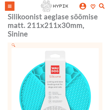
Silikoonist
Skip
Otsi:
♡
aeglase
to
söömise
content
Silikoonist aeglase söömise
matt.
211x211x30mm,
matt. 211x211x30mm,
Sinine
Sinine
kogus
🔍