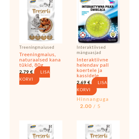
Treeningmaiused
Interaktiivsed
mänguasjad
Treeningmaius,
naturaalsed kana
Interaktiivne
tükid, 80g
helendav pall
koertele ja
2,79
€
LISA
kassidele
KORVI
2,69
€
LISA
KORVI
Hinnanguga
2.00
/ 5