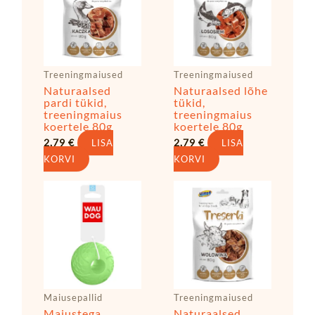
Treeningmaiused
Treeningmaiused
Naturaalsed
Naturaalsed lõhe
pardi tükid,
tükid,
treeningmaius
treeningmaius
koertele 80g
koertele 80g
2,79
€
2,79
€
LISA
LISA
KORVI
KORVI
Maiusepallid
Treeningmaiused
Maiustega
Naturaalsed