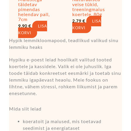
täidetav
veise tükid,
pimendas
treeningmaius
helendav pall,
koertele, 80g
7cm
2,79
€
LISA
9,90
€
LISA
KORVI
KORVI
Hypik lemmikloomapood, teadlikud valikud sinu
lemmiku heaks
Hypiku e-poest leiad hoolikalt valitud tooted
koertele ja kassidele. Valik ei ole juhuslik. Iga
toode täidab konkreetset eesmärki ja toetab sinu
lemmiku igapäevast heaolu. Meie fookus on
lihtne, vähem stressi, rohkem liikumist ja parem
enesetunne.
Mida siit leiad
koeratoit ja maiused, mis toetavad
seedimist ja energiataset