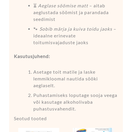
⏳
Aeglase söömise matt
– aitab
aeglustada söömist ja parandada
seedimist
🐾
Sobib märja ja kuiva toidu jaoks
–
ideaalne erinevate
toitumisvajaduste jaoks
Kasutusjuhend:
Asetage toit matile ja laske
lemmikloomal nautida sööki
aeglaselt.
Puhastamiseks loputage sooja veega
või kasutage alkoholivaba
puhastusvahendit.
Seotud tooted