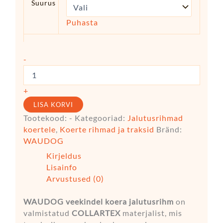
Suurus
Puhasta
-
+
LISA KORVI
Tootekood:
-
Kategooriad:
Jalutusrihmad
koertele
,
Koerte rihmad ja traksid
Bränd:
WAUDOG
Kirjeldus
Lisainfo
Arvustused (0)
WAUDOG veekindel koera jalutusrihm
on
valmistatud
COLLARTEX
materjalist, mis