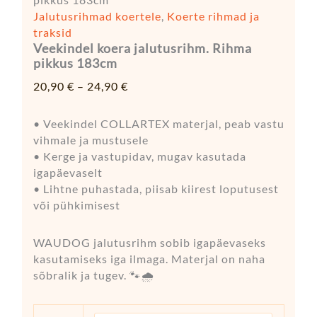
Jalutusrihmad koertele
,
Koerte rihmad ja
traksid
Veekindel koera jalutusrihm. Rihma
pikkus 183cm
20,90
€
–
24,90
€
• Veekindel COLLARTEX materjal, peab vastu
vihmale ja mustusele
• Kerge ja vastupidav, mugav kasutada
igapäevaselt
• Lihtne puhastada, piisab kiirest loputusest
või pühkimisest
WAUDOG jalutusrihm sobib igapäevaseks
kasutamiseks iga ilmaga. Materjal on naha
sõbralik ja tugev. 🐾🌧️