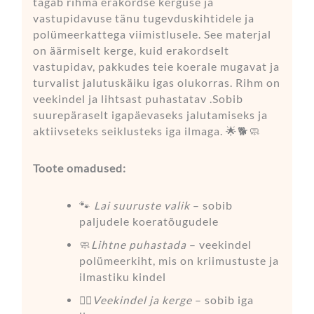
tagab rihma erakordse kerguse ja
vastupidavuse tänu tugevduskihtidele ja
polümeerkattega viimistlusele. See materjal
on äärmiselt kerge, kuid erakordselt
vastupidav, pakkudes teie koerale mugavat ja
turvalist jalutuskäiku igas olukorras. Rihm on
veekindel ja lihtsast puhastatav .Sobib
suurepäraselt igapäevaseks jalutamiseks ja
aktiivseteks seiklusteks iga ilmaga. 🌟🐕🧼
Toote omadused:
🐾
Lai suuruste valik
–
sobib
paljudele koeratõugudele
🧼
Lihtne puhastada
– veekindel
polümeerkiht, mis on kriimustuste ja
ilmastiku kindel
🏋️‍♀️
Veekindel ja kerge
– sobib iga