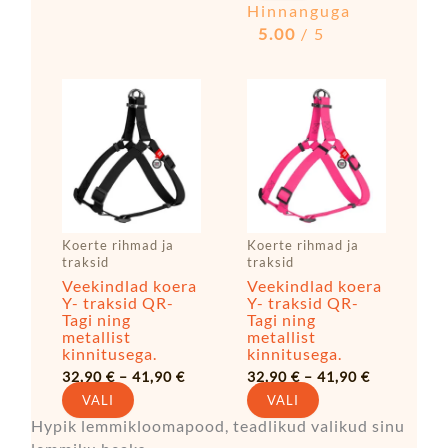
Hinnanguga
5.00
/ 5
Hinnavahemik:
Hinnavahe
Sellel
Sellel
32,90 €
32,90 €
tootel
tootel
kuni
kuni
41,90 €
41,90 €
on
on
mitu
mitu
varianti.
varianti.
Valikuid
Valikuid
saab
saab
Koerte rihmad ja
Koerte rihmad ja
teha
teha
traksid
traksid
tootelehel.
tootelehel.
Veekindlad koera
Veekindlad koera
Y- traksid QR-
Y- traksid QR-
Tagi ning
Tagi ning
metallist
metallist
kinnitusega.
kinnitusega.
32,90
€
–
41,90
€
32,90
€
–
41,90
€
VALI
VALI
Hypik lemmikloomapood, teadlikud valikud sinu