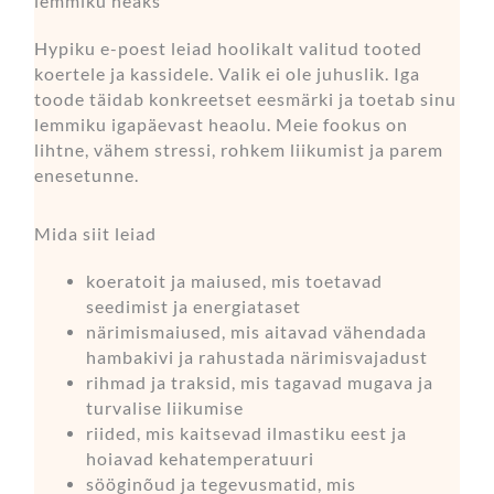
lemmiku heaks
Hypiku e-poest leiad hoolikalt valitud tooted
koertele ja kassidele. Valik ei ole juhuslik. Iga
toode täidab konkreetset eesmärki ja toetab sinu
lemmiku igapäevast heaolu. Meie fookus on
lihtne, vähem stressi, rohkem liikumist ja parem
enesetunne.
Mida siit leiad
koeratoit ja maiused, mis toetavad
seedimist ja energiataset
närimismaiused, mis aitavad vähendada
hambakivi ja rahustada närimisvajadust
rihmad ja traksid, mis tagavad mugava ja
turvalise liikumise
riided, mis kaitsevad ilmastiku eest ja
hoiavad kehatemperatuuri
sööginõud ja tegevusmatid, mis