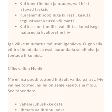
Kui koer tõmbab jalutades, vali hästi
istuvad traksid
Kui lemmik sööb liiga kiiresti, kasuta
aeglustavat kaussi või matti
Kui kass on tundlik, vali lihtsa koostisega
maiused ja kvaliteetne liiv
Iga väike muudatus mõjutab igapäeva. Õige valik
võib vähendada stressi, parandada seedimist ja
toetada liikumist.
Miks valida Hypik
Me ei lisa poodi tooteid lihtsalt valiku pärast. Me
valime tooted, millel on selge kasutus ja mõju.
See tähendab:
vähem juhuslikke oste
lihtsam valik sinu jaoks