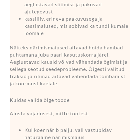
aeglustavad söömist ja pakuvad
ajutegevust
kassiliiv, erineva paakuvusega ja
kassimaiused, mis sobivad ka tundlikumale
loomale
Näiteks närimismaiused aitavad hoida hambad
puhtamana juba paari kasutuskorra järel.
Aeglustavad kausid võivad vähendada õgimist ja
sellega seotud seedeprobleeme. Õigesti valitud
traksid ja rihmad aitavad vähendada tõmbamist
ja koormust kaelale.
Kuidas valida õige toode
Alusta vajadusest, mitte tootest.
Kui koer närib palju, vali vastupidav
naturaalne närimismaius