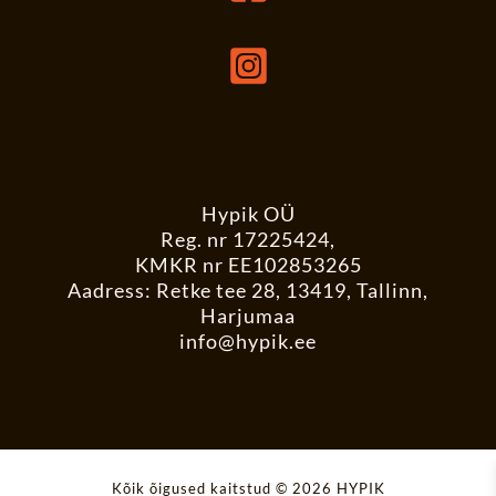
Hypik OÜ
Reg. nr 17225424,
KMKR nr EE102853265
Aadress: Retke tee 28, 13419, Tallinn,
Harjumaa
info@hypik.ee
Kõik õigused kaitstud © 2026 HYPIK