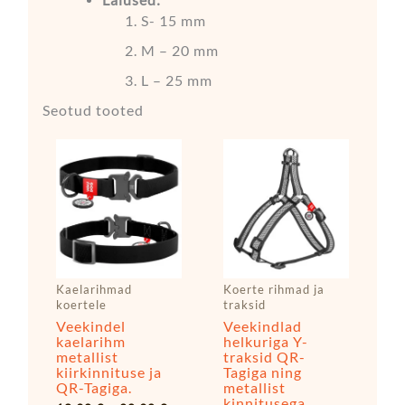
Laiused:
S- 15 mm
M – 20 mm
L – 25 mm
Seotud tooted
Hinnavahemik:
Hinnavahe
Sellel
Sellel
18,90 €
44,90 €
tootel
tootel
kuni
kuni
20,90 €
48,90 €
on
on
mitu
mitu
varianti.
varianti.
Valikuid
Valikuid
saab
saab
Kaelarihmad
Koerte rihmad ja
teha
teha
koertele
traksid
tootelehel.
tootelehel.
Veekindel
Veekindlad
kaelarihm
helkuriga Y-
metallist
traksid QR-
kiirkinnituse ja
Tagiga ning
QR-Tagiga.
metallist
kinnitusega.