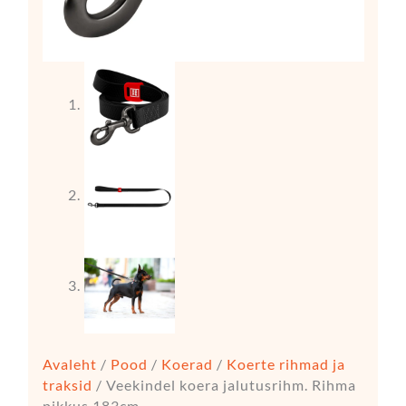
Avaleht
/
Pood
/
Koerad
/
Koerte rihmad ja
traksid
/ Veekindel koera jalutusrihm. Rihma
pikkus 183cm