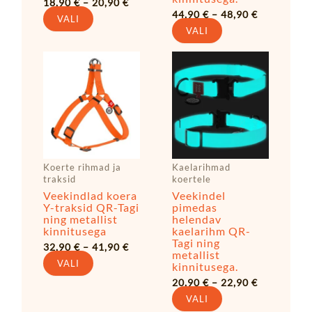
18,90
€
–
20,90
€
44,90
€
–
48,90
€
VALI
VALI
Hinnavahemik:
Hinnavahe
Sellel
Sellel
32,90 €
20,90 €
tootel
tootel
kuni
kuni
41,90 €
22,90 €
on
on
mitu
mitu
varianti.
varianti.
Valikuid
Valikuid
saab
saab
Koerte rihmad ja
Kaelarihmad
teha
teha
traksid
koertele
tootelehel.
tootelehel.
Veekindlad koera
Veekindel
Y-traksid QR-Tagi
pimedas
ning metallist
helendav
kinnitusega
kaelarihm QR-
Tagi ning
32,90
€
–
41,90
€
metallist
VALI
kinnitusega.
20,90
€
–
22,90
€
VALI