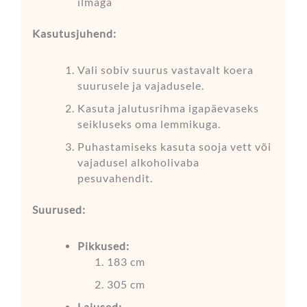
ilmaga
Kasutusjuhend:
Vali sobiv suurus vastavalt koera
suurusele ja vajadusele.
Kasuta jalutusrihma igapäevaseks
seikluseks oma lemmikuga.
Puhastamiseks kasuta sooja vett või
vajadusel alkoholivaba
pesuvahendit.
Suurused:
Pikkused:
183 cm
305 cm