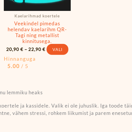
Kaelarihmad koertele
Veekindel pimedas
helendav kaelarihm QR-
Tagi ning metallist
kinnitusega.
20,90
€
–
22,90
€
VALI
Hinnanguga
5.00
/ 5
inu lemmiku heaks
koertele ja kassidele. Valik ei ole juhuslik. Iga toode t
htne, vähem stressi, rohkem liikumist ja parem enesetu