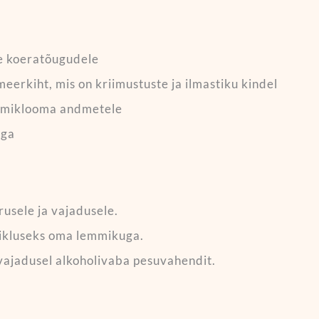
le koeratõugudele
eerkiht, mis on kriimustuste ja ilmastiku kindel
lemmiklooma andmetele
aga
rusele ja vajadusele.
eikluseks oma lemmikuga.
vajadusel alkoholivaba pesuvahendit.