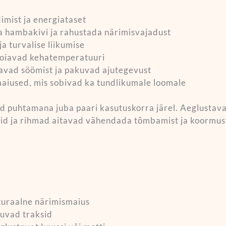
imist ja energiataset
 hambakivi ja rahustada närimisvajadust
a turvalise liikumise
a hoiavad kehatemperatuuri
tavad söömist ja pakuvad ajutegevust
imaiused, mis sobivad ka tundlikumale loomale
 puhtamana juba paari kasutuskorra järel. Aeglustava
sid ja rihmad aitavad vähendada tõmbamist ja koormust
aturaalne närimismaius
tuvad traksid