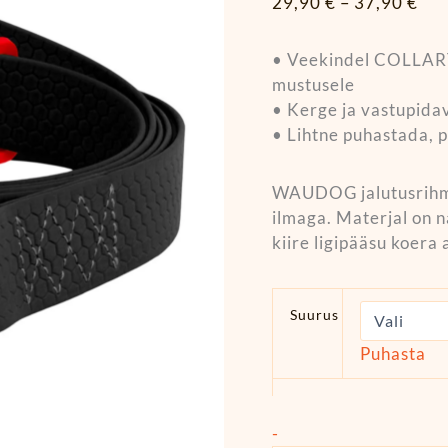
29,90
€
–
37,90
€
• Veekindel COLLART
mustusele
• Kerge ja vastupida
• Lihtne puhastada, p
WAUDOG jalutusrihm 
ilmaga. Materjal on n
kiire ligipääsu koera
Suurus
Puhasta
-