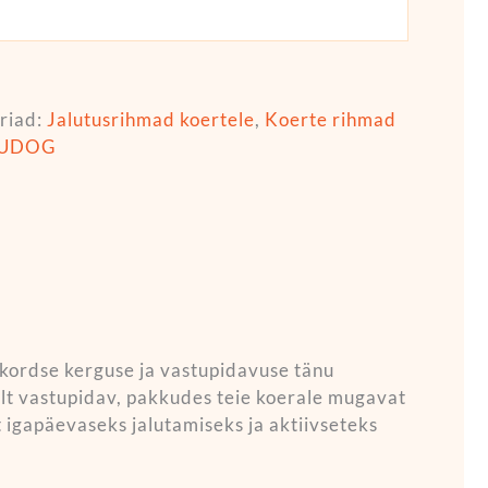
riad:
Jalutusrihmad koertele
,
Koerte rihmad
UDOG
akordse kerguse ja vastupidavuse tänu
elt vastupidav, pakkudes teie koerale mugavat
lt igapäevaseks jalutamiseks ja aktiivseteks