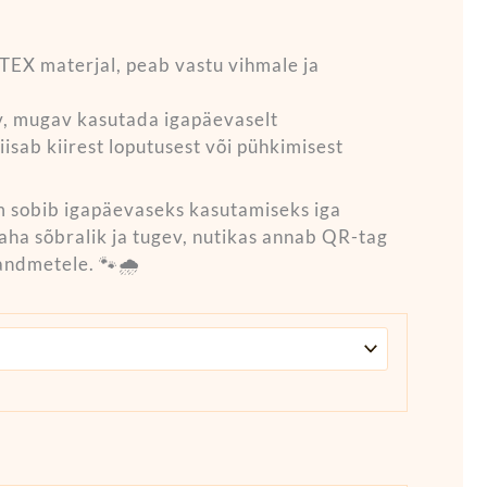
EX materjal, peab vastu vihmale ja
v, mugav kasutada igapäevaselt
iisab kiirest loputusest või pühkimisest
sobib igapäevaseks kasutamiseks iga
aha sõbralik ja tugev, nutikas annab QR-tag
 andmetele. 🐾🌧️