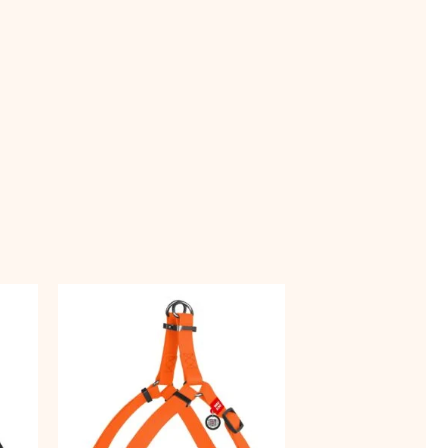
vahemik:
Hinnavahemik:
Sellel
Sellel
 €
32,90 €
tootel
tootel
kuni
 €
41,90 €
on
on
mitu
mitu
varianti.
varianti.
Valikuid
Valikuid
saab
saab