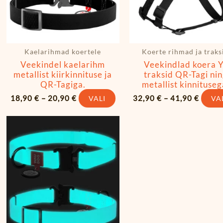
eha
teha
ootelehel.
tootelehel.
Kaelarihmad koertele
Koerte rihmad ja traks
Veekindel kaelarihm
Veekindlad koera Y
metallist kiirkinnituse ja
traksid QR-Tagi ni
QR-Tagiga.
metallist kinnituseg
18,90
€
–
20,90
€
32,90
€
–
41,90
€
VALI
VA
ik:
Hinnavahemik:
llel
Sellel
20,90 €
ootel
tootel
kuni
22,90 €
n
on
itu
mitu
rianti.
varianti.
alikuid
Valikuid
aab
saab
eha
teha
ootelehel.
tootelehel.