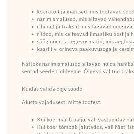
koeratoit ja maiused, mis toetavad seed
närimismaiused, mis aitavad vähendada
rihmad ja traksid, mis tagavad mugava j
riided, mis kaitsevad ilmastiku eest j
sööginõud ja tegevusmatid, mis aeglus
kassiliiv, erineva paakuvusega ja kass
Näiteks närimismaiused aitavad hoida hambad
seotud seedeprobleeme. Õigesti valitud trak
Kuidas valida õige toode
Alusta vajadusest, mitte tootest.
Kui koer närib palju, vali vastupidav n
Kui koer tõmbab jalutades, vali hästi is