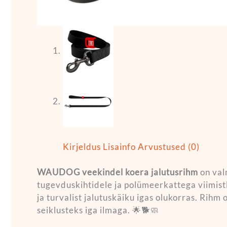
Kirjeldus
Lisainfo
Arvustused (0)
WAUDOG veekindel koera jalutusrihm
on val
tugevduskihtidele ja polümeerkattega viimist
ja turvalist jalutuskäiku igas olukorras. Rihm
seiklusteks iga ilmaga. 🌟🐕🧼