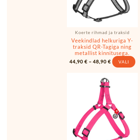
t
t
Koerte rihmad ja traksid
Veekindlad helkuriga Y-
traksid QR-Tagiga ning
metallist kinnitusega.
44,90
€
–
48,90
€
VALI
Hinnavahem
Se
32,90 €
t
kuni
41,90 €
o
m
va
V
s
t
t