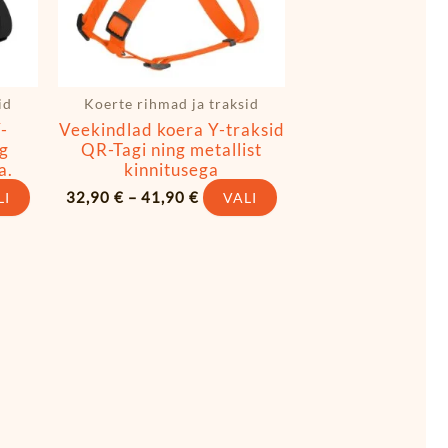
teha
teha
tootelehel.
tootelehel.
id
Koerte rihmad ja traksid
-
Veekindlad koera Y-traksid
ng
QR-Tagi ning metallist
a.
kinnitusega
32,90
€
–
41,90
€
LI
VALI