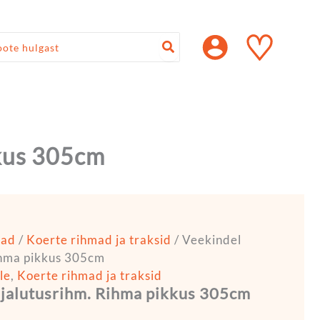
navahemik:
90 €
♡
i
90 €
kkus 305cm
rad
/
Koerte rihmad ja traksid
/ Veekindel
ihma pikkus 305cm
le
,
Koerte rihmad ja traksid
 jalutusrihm. Rihma pikkus 305cm