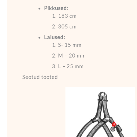
Pikkused:
183 cm
305 cm
Laiused:
S- 15 mm
M – 20 mm
L – 25 mm
Seotud tooted
Hinnavahem
Se
44,90 €
t
kuni
48,90 €
o
m
va
V
s