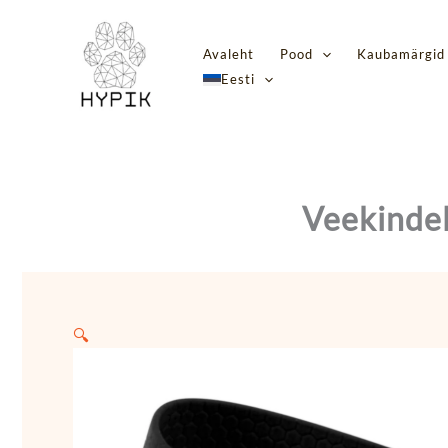
Skip
to
Avaleht
Pood
Kaubamärgid
content
Eesti
Veekindel
🔍