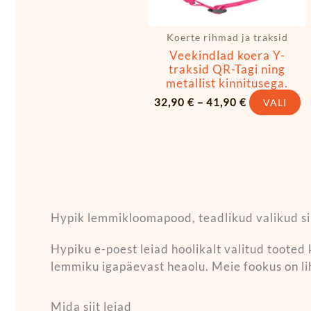
Koerte rihmad ja traksid
Veekindlad koera Y-
traksid QR-Tagi ning
metallist kinnitusega.
32,90
€
–
41,90
€
VALI
Hypik lemmikloomapood, teadlikud valikud s
Hypiku e-poest leiad hoolikalt valitud tooted 
lemmiku igapäevast heaolu. Meie fookus on li
Mida siit leiad