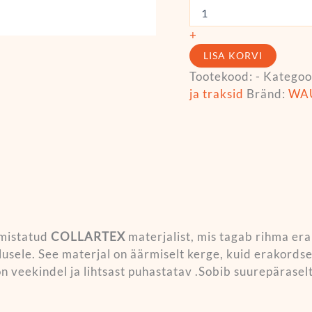
+
LISA KORVI
Tootekood:
-
Kategoo
ja traksid
Bränd:
WA
mistatud
COLLARTEX
materjalist, mis tagab rihma er
lusele. See materjal on äärmiselt kerge, kuid erakords
 on veekindel ja lihtsast puhastatav .Sobib suurepärase