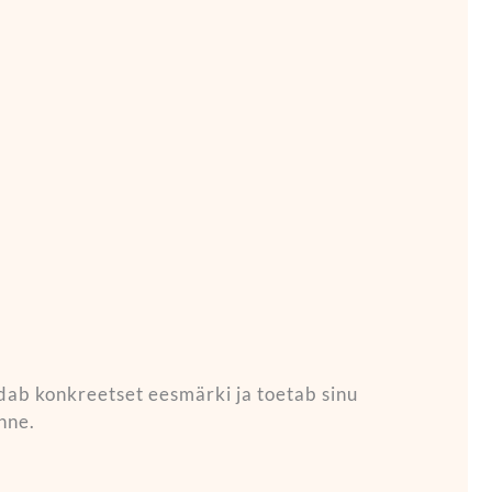
äidab konkreetset eesmärki ja toetab sinu
nne.