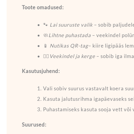
Toote omadused:
🐾
Lai suuruste valik
–
sobib paljude
🧼
Lihtne puhastada
– veekindel polüm
📱
Nutikas QR-tag
– kiire ligipääs 
🏋️‍♀️
Veekindel ja kerge
– sobib iga ilm
Kasutusjuhend:
Vali sobiv suurus vastavalt koera suu
Kasuta jalutusrihma igapäevaseks s
Puhastamiseks kasuta sooja vett või 
Suurused: