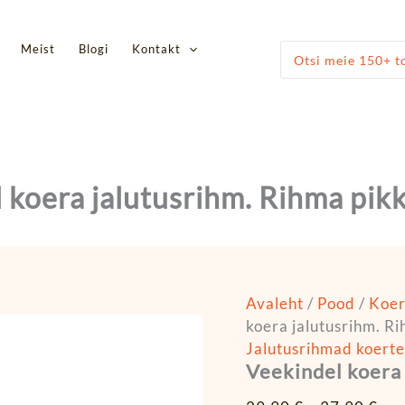
Veekindel
Hin
koera
29,
jalutusrihm.
Meist
Blogi
Kontakt
Otsi:
kun
Rihma
37,
pikkus
305cm
kogus
 koera jalutusrihm. Rihma pi
Avaleht
/
Pood
/
Koe
koera jalutusrihm. R
Jalutusrihmad koerte
Veekindel koera