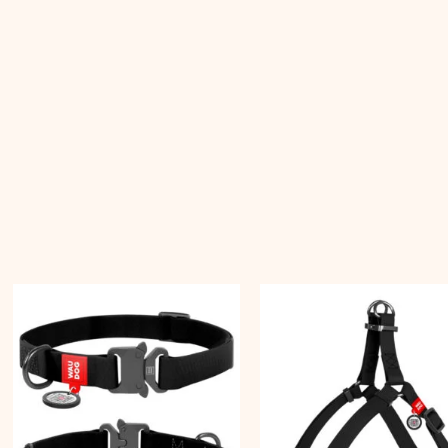
ik:
Hinnavahemik:
Hinna
llel
Sellel
18,90 €
32,90
ootel
tootel
kuni
kuni
20,90 €
41,90
n
on
itu
mitu
rianti.
varianti.
alikuid
Valikuid
aab
saab