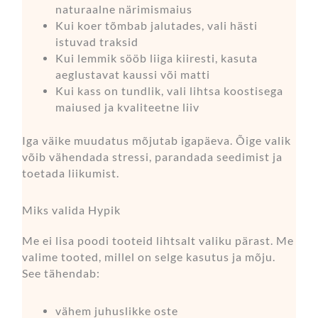
naturaalne närimismaius
Kui koer tõmbab jalutades, vali hästi
istuvad traksid
Kui lemmik sööb liiga kiiresti, kasuta
aeglustavat kaussi või matti
Kui kass on tundlik, vali lihtsa koostisega
maiused ja kvaliteetne liiv
Iga väike muudatus mõjutab igapäeva. Õige valik
võib vähendada stressi, parandada seedimist ja
toetada liikumist.
Miks valida Hypik
Me ei lisa poodi tooteid lihtsalt valiku pärast. Me
valime tooted, millel on selge kasutus ja mõju.
See tähendab:
vähem juhuslikke oste