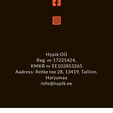
Hypik OÜ
Reg. nr 17225424,
KMKR nr EE102853265
Aadress: Retke tee 28, 13419, Tallinn,
Harjumaa
info@hypik.ee