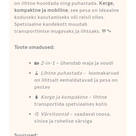
on lihtne hooldada ning puhastada.
Kerge,
kompaktne ja mobiilne
, see pesa on ideaalne
koduseks kasutamiseks või reisil olles.
Spetsiaalne kandekott muudab
transportimise mugavaks ja lihtsaks. 💙🐾
Toote omadused:
🏡
2-in-1
– ühendab maja ja voodi
🧹
Lihtne puhastada
– loomakarvad
on lihtsalt eemaldatavad ja pesa on
pestav
🧳
Kerge ja kompaktne
– lihtne
transportida spetsiaalses kotis
🎨
Värvitoonid
– saadaval roosa,
sinise ja rohelise värviga
Suurused: