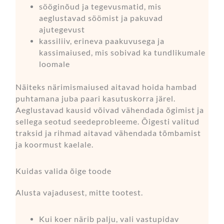
sööginõud ja tegevusmatid, mis
aeglustavad söömist ja pakuvad
ajutegevust
kassiliiv, erineva paakuvusega ja
kassimaiused, mis sobivad ka tundlikumale
loomale
Näiteks närimismaiused aitavad hoida hambad
puhtamana juba paari kasutuskorra järel.
Aeglustavad kausid võivad vähendada õgimist ja
sellega seotud seedeprobleeme. Õigesti valitud
traksid ja rihmad aitavad vähendada tõmbamist
ja koormust kaelale.
Kuidas valida õige toode
Alusta vajadusest, mitte tootest.
Kui koer närib palju, vali vastupidav