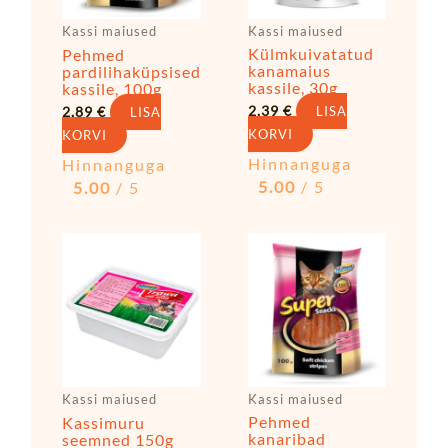
Kassi maiused
Kassi maiused
Külmkuivatatud
Pehmed
kanamaius
pardilihaküpsised
kassile, 30g
kassile, 100g
2,39
€
2,89
€
LISA
LISA
KORVI
KORVI
Hinnanguga
Hinnanguga
5.00
/ 5
5.00
/ 5
Algne
Praegune
hind
hind
oli:
on:
3,99 €.
2,99 €.
Kassi maiused
Kassi maiused
Pehmed
Kassimuru
kanaribad
seemned 150g