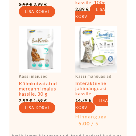
kassile, 100g
3,99
€
2,99
€
2,89
€
LISA
LISA KORVI
KORVI
Algne
Praegune
hind
hind
oli:
on:
2,59 €.
1,69 €.
Kassi mänguasjad
Kassi maiused
Interaktiivne
Külmkuivatatud
jahimänguasi
mereanni maius
kassile
kassile, 30 g
14,79
€
2,59
€
1,69
€
LISA
KORVI
LISA KORVI
Hinnanguga
5.00
/ 5