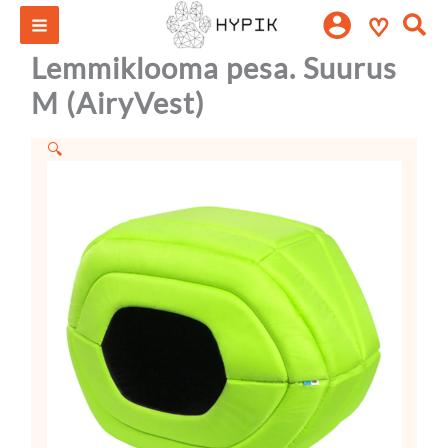
Lemmiklooma
Skip
Otsi:
♡
pesa.
to
Suurus
content
Lemmiklooma pesa. Suurus
M
(AiryVest)
M (AiryVest)
kogus
🔍