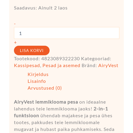
Saadavus:
Ainult 2 laos
-
+
LISA KORVI
Tootekood:
4823089322230
Kategooriad:
Kassipesad
,
Pesad ja asemed
Bränd:
AiryVest
Kirjeldus
Lisainfo
Arvustused (0)
AiryVest lemmiklooma pesa
on ideaalne
lahendus teie lemmiklooma jaoks!
2-in-1
funktsioon
ühendab majakese ja pesa ühes
tootes, pakkudes teie lemmikloomale
mugavat ja hubast paika puhkamiseks. Seda