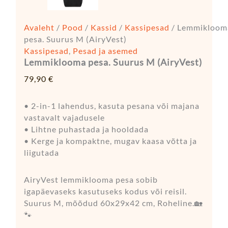
Avaleht
/
Pood
/
Kassid
/
Kassipesad
/ Lemmikloom
pesa. Suurus M (AiryVest)
Kassipesad
,
Pesad ja asemed
Lemmiklooma pesa. Suurus M (AiryVest)
79,90
€
• 2-in-1 lahendus, kasuta pesana või majana
vastavalt vajadusele
• Lihtne puhastada ja hooldada
• Kerge ja kompaktne, mugav kaasa võtta ja
liigutada
AiryVest lemmiklooma pesa sobib
igapäevaseks kasutuseks kodus või reisil.
Suurus M, mõõdud 60x29x42 cm, Roheline.🏡
🐾