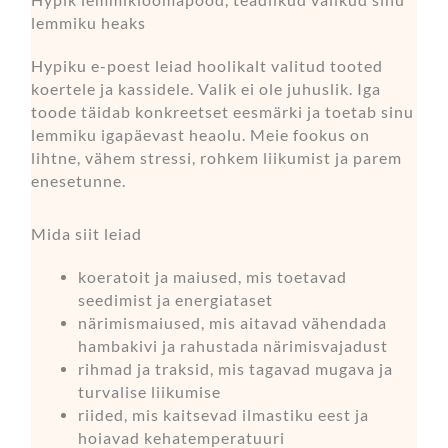
Hypik lemmikloomapood, teadlikud valikud sinu
lemmiku heaks
Hypiku e-poest leiad hoolikalt valitud tooted
koertele ja kassidele. Valik ei ole juhuslik. Iga
toode täidab konkreetset eesmärki ja toetab sinu
lemmiku igapäevast heaolu. Meie fookus on
lihtne, vähem stressi, rohkem liikumist ja parem
enesetunne.
Mida siit leiad
koeratoit ja maiused, mis toetavad
seedimist ja energiataset
närimismaiused, mis aitavad vähendada
hambakivi ja rahustada närimisvajadust
rihmad ja traksid, mis tagavad mugava ja
turvalise liikumise
riided, mis kaitsevad ilmastiku eest ja
hoiavad kehatemperatuuri