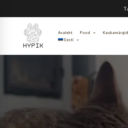
Skip
T
to
content
Avaleht
Pood
Kaubamärgi
Eesti