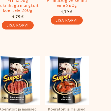
PrimaDog
PrimaDog veiseliha
lukilihaga märgtoit
eine 260g
koertele 260g
1,79
€
1,75
€
LISA KORVI
LISA KORVI
Koeratoit ja maiused
Koeratoit ja maiused