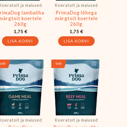
Koeratoit ja maiused
Koeratoit ja maiused
rimaDog lambaliha
PrimaDog lõhega
märgtoit koertele
märgtoit koertele
260g
260g
1,75
€
1,75
€
LISA KORVI
LISA KORVI
e
UUS
UUS
Koeratoit ja maiused
Koeratoit ja maiused