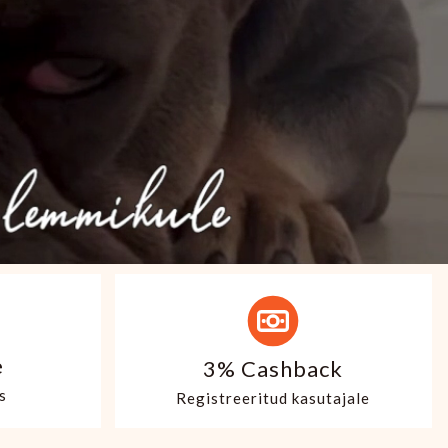
e
3% Cashback
s
Registreeritud kasutajale