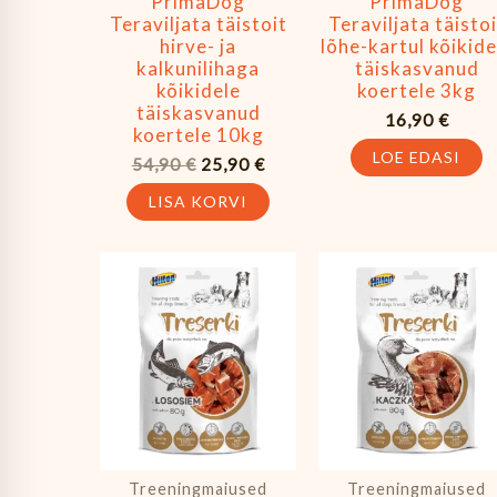
PrimaDog
PrimaDog
Teraviljata täistoit
Teraviljata täistoi
hirve- ja
lõhe-kartul kõikide
kalkunilihaga
täiskasvanud
kõikidele
koertele 3kg
täiskasvanud
16,90
€
koertele 10kg
LOE EDASI
54,90
€
25,90
€
LISA KORVI
Treeningmaiused
Treeningmaiused