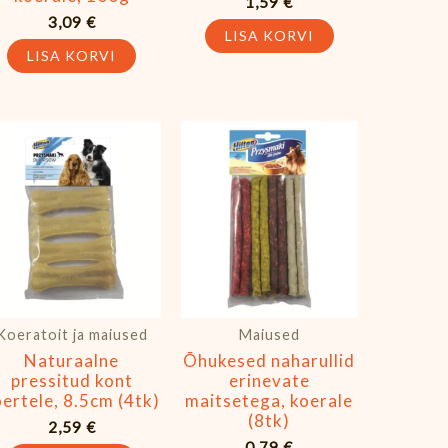
1,59
€
3,09
€
LISA KORVI
LISA KORVI
Koeratoit ja maiused
Maiused
Naturaalne
Õhukesed naharullid
pressitud kont
erinevate
oertele, 8.5cm (4tk)
maitsetega, koerale
(8tk)
2,59
€
0,79
€