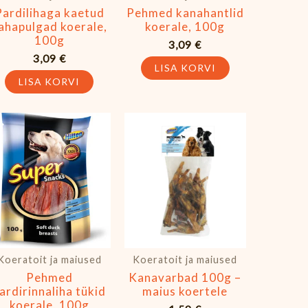
Pardilihaga kaetud
Pehmed kanahantlid
ahapulgad koerale,
koerale, 100g
100g
3,09
€
3,09
€
LISA KORVI
LISA KORVI
Koeratoit ja maiused
Koeratoit ja maiused
Pehmed
Kanavarbad 100g –
ardirinnaliha tükid
maius koertele
koerale, 100g