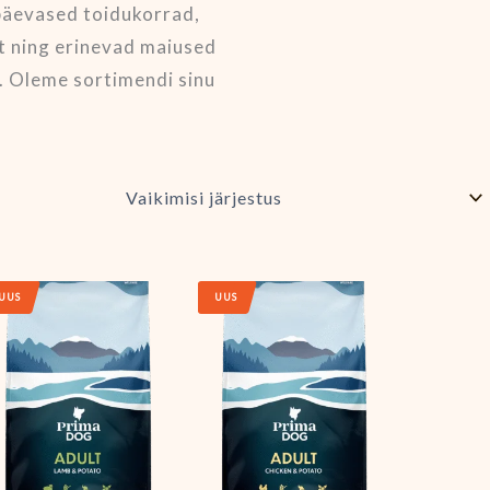
päevased toidukorrad,
t ning erinevad maiused
i. Oleme sortimendi sinu
UUS
UUS