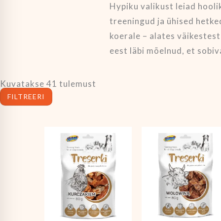
Hypiku valikust leiad hooli
treeningud ja ühised hetke
koerale – alates väikestes
eest läbi mõelnud, et sobiv
Kuvatakse 41 tulemust
FILTREERI