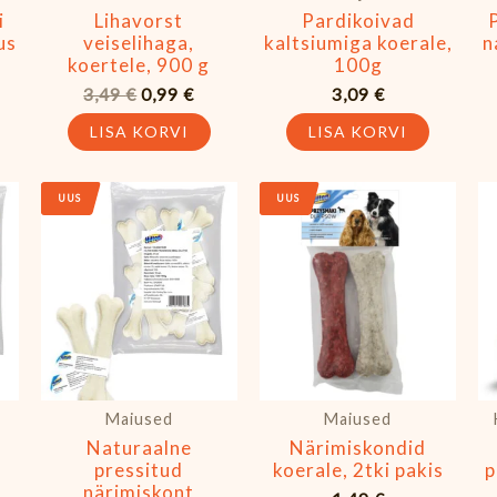
i
Lihavorst
Pardikoivad
us
veiselihaga,
kaltsiumiga koerale,
n
koertele, 900 g
100g
3,49
€
0,99
€
3,09
€
LISA KORVI
LISA KORVI
UUS
UUS
Maiused
Maiused
Naturaalne
Närimiskondid
pressitud
koerale, 2tki pakis
p
närimiskont