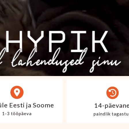
üle Eesti ja Soome
14-päevan
1-3 tööpäeva
paindlik tagastu