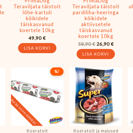
PrimaDog
PrimaDog
t
Teraviljata täistoit
Teraviljata täistoit
u
le
lõhe-kartuli
pardiliha-heeringa
kõikidele
kõikidele
täiskasvanud
aktiivsetele
koertele 10kg
täiskasvanud
koertele 10kg
49,90
€
58,90
€
26,90
€
LISA KORVI
LISA KORVI
Algne
Praegune
%!
hind
hind
oli:
on:
3,49 €.
0,99 €.
Parim enne möödas
Koeratoit
Koeratoit ja maiused