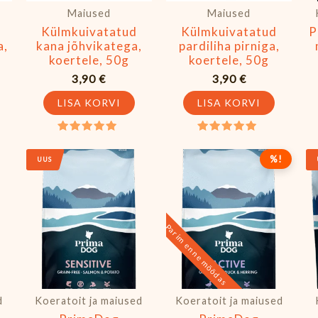
Maiused
Maiused
Külmkuivatatud
Külmkuivatatud
P
a,
kana jõhvikatega,
pardiliha pirniga,
koertele, 50g
koertele, 50g
3,90
€
3,90
€
LISA KORVI
LISA KORVI
Hinnanguga
Hinnanguga
5.00
5.00
Algne
Praegun
%!
/ 5
/ 5
UUS
hind
hind
oli:
on:
58,90 €.
26,90 €.
Parim enne möödas
d
Koeratoit ja maiused
Koeratoit ja maiused