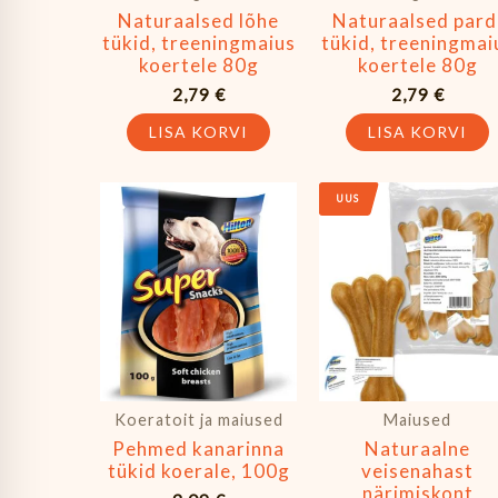
Naturaalsed lõhe
Naturaalsed pard
tükid, treeningmaius
tükid, treeningmai
koertele 80g
koertele 80g
2,79
€
2,79
€
LISA KORVI
LISA KORVI
UUS
Koeratoit ja maiused
Maiused
Pehmed kanarinna
Naturaalne
tükid koerale, 100g
veisenahast
närimiskont