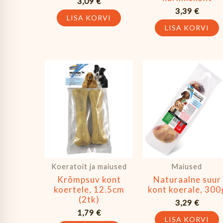
3,09
€
3,39
€
LISA KORVI
LISA KORVI
Koeratoit ja maiused
Maiused
Krõmpsuv kont
Naturaalne suur
koertele, 12.5cm
kont koerale, 300
(2tk)
3,29
€
1,79
€
LISA KORVI