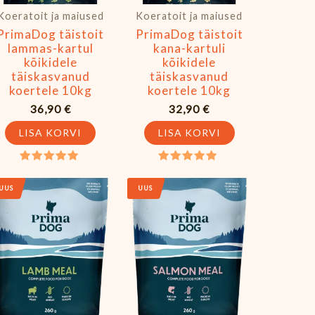
Koeratoit ja maiused
Koeratoit ja maiused
PrimaDog täistoit
PrimaDog täistoit
lammas-kartul
kana-kartuli
kõikidele
kõikidele
täiskasvanud
täiskasvanud
koertele 10kg
koertele 10kg
36,90
€
32,90
€
LISA KORVI
LISA KORVI
Hinnanguga
Hinnanguga
5.00
5.00
UUS
UUS
/ 5
/ 5