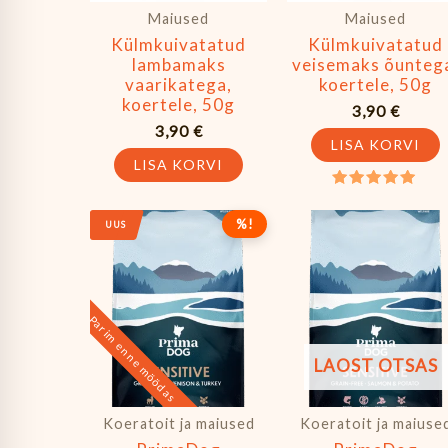
Maiused
Maiused
Külmkuivatatud
Külmkuivatatud
lambamaks
veisemaks õunteg
vaarikatega,
koertele, 50g
koertele, 50g
3,90
€
3,90
€
LISA KORVI
LISA KORVI
Hinnanguga
5.00
Algne
Praegune
%!
/ 5
UUS
hind
hind
oli:
on:
54,90 €.
25,90 €.
Parim enne möödas
LAOST OTSAS
Koeratoit ja maiused
Koeratoit ja maiuse