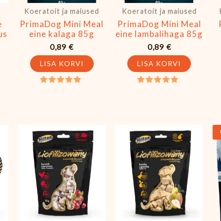
Koeratoit ja maiused
Koeratoit ja maiused
e
PrimaDog Mini Meal
PrimaDog Mini Meal
us
eine kalaga 85g
eine lambalihaga 85g
0,89
€
0,89
€
LISA KORVI
LISA KORVI
Hinnanguga
Hinnanguga
5.00
5.00
/ 5
/ 5