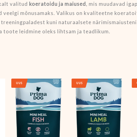
kalt valitud
koeratoidu ja maiused
, mis muudavad iga
d veelgi mõnusamaks. Valikus on kvaliteetne koeratoi
t treeningpaladest kuni naturaalsete närimismaiusten
a toote leidmine oleks lihtsam ja teadlikum.
UUS
UUS