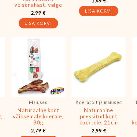
1,49
€
veisenahast, valge
LISA KORVI
2,99
€
LISA KORVI
Maiused
Koeratoit ja maiused
Naturaalne kont
Naturaalne
g
väiksemale koerale,
pressitud kont
90g
koertele, 21cm
k
2,79
€
2,99
€